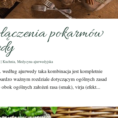
ołączenia pokarmów
edy
|
Kuchnia
,
Medycyna ajurwedyjska
.. według ajurwedy taka kombinacja jest kompletnie
 bardzo ważnym rozdziale dotyczącym ogólnych zasad
bok ogólnych założeń rasa (smak), virja (efekt...