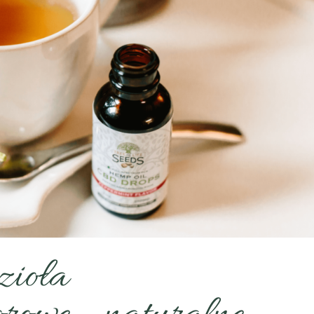
zioła