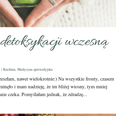
etoksykacji wczesną
3
|
Kuchnia
,
Medycyna ajurwedyjska
zeszłam, nawet wielokrotnie:) Na wszystkie fronty, czasem
inęło i mam nadzieję, że im bliżej wiosny, tym mniej
ie czeka. Pomyślałam jednak, że zdradzę...