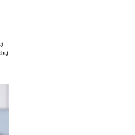
ej
chaj