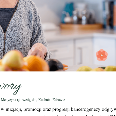
wory
|
Medycyna ajurwedyjska
,
Kuchnia
,
Zdrowie
 w inicjacji, promocji oraz progresji kancerogenezy odgry