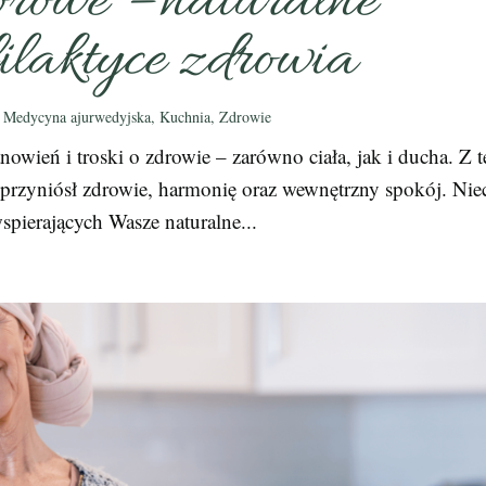
rowe – naturalne
ilaktyce zdrowia
|
Medycyna ajurwedyjska
,
Kuchnia
,
Zdrowie
owień i troski o zdrowie – zarówno ciała, jak i ducha. Z t
przyniósł zdrowie, harmonię oraz wewnętrzny spokój. Nie
pierających Wasze naturalne...