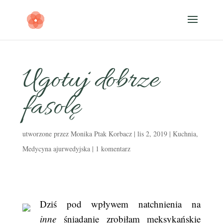
Ugotuj dobrze
fasolę
utworzone przez
Monika Ptak Korbacz
|
lis 2, 2019
|
Kuchnia
,
Medycyna ajurwedyjska
|
1 komentarz
Dziś pod wpływem natchnienia na
inne
śniadanie zrobiłam meksykańskie