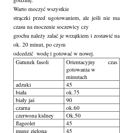
Warto moczyć wszystkie
strączki przed ugotowaniem, ale jeśli nie ma
czasu na moczenie soczewicy czy
grochu należy zalać je wrzątkiem i zostawić na
ok. 20 minut, po czym
odcedzić
wodę i gotować w nowej.
Gatunek fasoli
Orientacyjny czas
gotowania w
minutach
adzuki
45
biała
ok.75
biały jaś
90
czarna
ok.60
czerwona kidney
Ok.50
flageolet
45
mung zielona
45