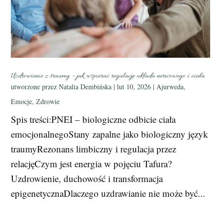
Uzdrowienie z traumy – jak wspierać regulację układu nerwowego i ciała
utworzone przez
Natalia Dembińska
|
lut 10, 2026
|
Ajurweda
,
Emocje
,
Zdrowie
Spis treści:PNEI – biologiczne odbicie ciała
emocjonalnegoStany zapalne jako biologiczny język
traumyRezonans limbiczny i regulacja przez
relacjęCzym jest energia w pojęciu Tafura?
Uzdrowienie, duchowość i transformacja
epigenetycznaDlaczego uzdrawianie nie może być...