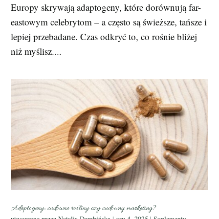
Europy skrywają adaptogeny, które dorównują far-
eastowym celebrytom – a często są świeższe, tańsze i
lepiej przebadane. Czas odkryć to, co rośnie bliżej
niż myślisz....
Adaptogeny: cudowne rośliny czy cudowny marketing?
utworzone przez
Natalia Dembińska
|
gru 4, 2025
|
Suplementy
,