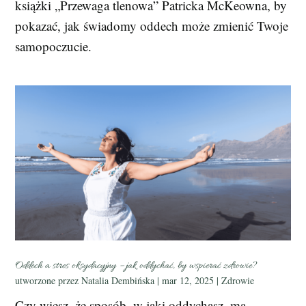
książki „Przewaga tlenowa” Patricka McKeowna, by
pokazać, jak świadomy oddech może zmienić Twoje
samopoczucie.
Oddech a stres oksydacyjny – jak oddychać, by wspierać zdrowie?
utworzone przez
Natalia Dembińska
|
mar 12, 2025
|
Zdrowie
Czy wiesz, że sposób, w jaki oddychasz, ma