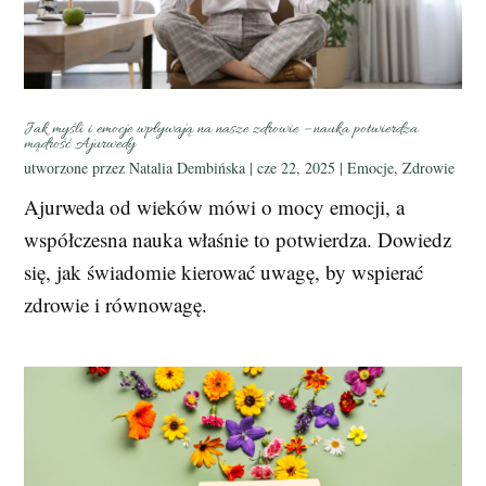
Jak myśli i emocje wpływają na nasze zdrowie – nauka potwierdza
mądrość Ajurwedy
utworzone przez
Natalia Dembińska
|
cze 22, 2025
|
Emocje
,
Zdrowie
Ajurweda od wieków mówi o mocy emocji, a
współczesna nauka właśnie to potwierdza. Dowiedz
się, jak świadomie kierować uwagę, by wspierać
zdrowie i równowagę.