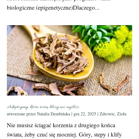
biologiczne (epigenetyczne)Dlaczego...
Adaptogeny, które rosną bliżej niż myślisz
utworzone przez
Natalia Dembińska
|
gru 22, 2025
|
Zdrowie
,
Zioła
Nie musisz ściągać korzenia z drugiego końca
świata, żeby czuć się mocniej. Góry, stepy i klify