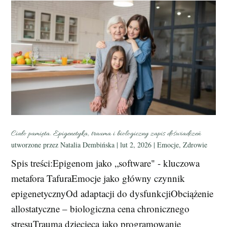
Ciało pamięta. Epigenetyka, trauma i biologiczny zapis doświadczeń
utworzone przez
Natalia Dembińska
|
lut 2, 2026
|
Emocje
,
Zdrowie
Spis treści:Epigenom jako „software" - kluczowa
metafora TafuraEmocje jako główny czynnik
epigenetycznyOd adaptacji do dysfunkcjiObciążenie
allostatyczne – biologiczna cena chronicznego
stresuTrauma dziecięca jako programowanie