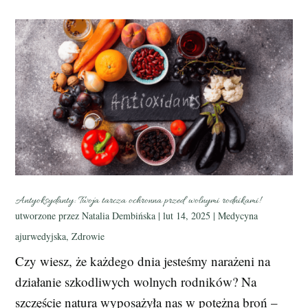
Antyoksydanty: Twoja tarcza ochronna przed wolnymi rodnikami!
utworzone przez
Natalia Dembińska
|
lut 14, 2025
|
Medycyna
ajurwedyjska
,
Zdrowie
Czy wiesz, że każdego dnia jesteśmy narażeni na
działanie szkodliwych wolnych rodników? Na
szczęście natura wyposażyła nas w potężną broń –