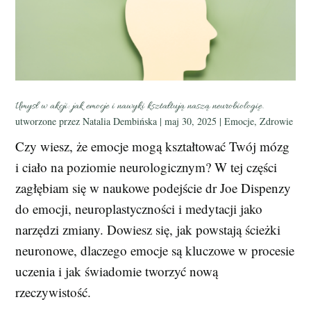
Umysł w akcji: jak emocje i nawyki kształtują naszą neurobiologię.
utworzone przez
Natalia Dembińska
|
maj 30, 2025
|
Emocje
,
Zdrowie
Czy wiesz, że emocje mogą kształtować Twój mózg
i ciało na poziomie neurologicznym? W tej części
zagłębiam się w naukowe podejście dr Joe Dispenzy
do emocji, neuroplastyczności i medytacji jako
narzędzi zmiany. Dowiesz się, jak powstają ścieżki
neuronowe, dlaczego emocje są kluczowe w procesie
uczenia i jak świadomie tworzyć nową
rzeczywistość.