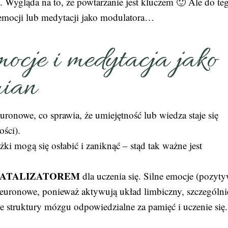
. Wygląda na to, że powtarzanie jest kluczem 🙂 Ale do te
 emocji lub medytacji jako modulatora…
ocje i medytacja jako
mian
onowe, co sprawia, że umiejętność lub wiedza staje się
ści).
żki mogą się osłabić i zaniknąć – stąd tak ważne jest
KATALIZATOREM
dla uczenia się. Silne emocje (pozyt
euronowe, ponieważ aktywują układ limbiczny, szczególni
 struktury mózgu odpowiedzialne za pamięć i uczenie się.