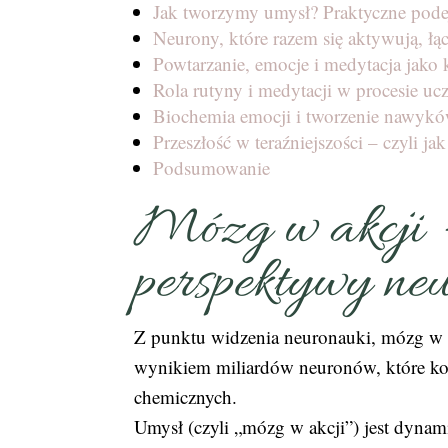
Jak tworzymy umysł? Praktyczne pode
Neurony, które razem się aktywują, łącz
Powtarzanie, emocje i medytacja jako 
Rola rutyny i medytacji w procesie uc
Biochemia emocji i tworzenie nawyk
Przeszłość w teraźniejszości – czyli j
Podsumowanie
Mózg w akcji –
perspektywy ne
Z punktu widzenia neuronauki, mózg w ak
wynikiem miliardów neuronów, które kom
chemicznych.
Umysł (czyli „mózg w akcji”) jest dynam