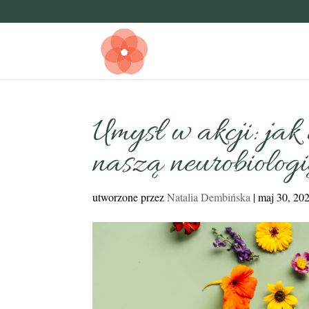
Umysł w akcji: jak
naszą neurobiologi
utworzone przez
Natalia Dembińska
|
maj 30, 20