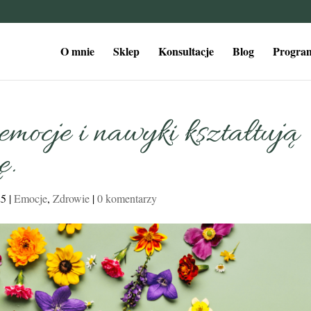
O mnie
Sklep
Konsultacje
Blog
Program
 emocje i nawyki kształtują
ę.
25
|
Emocje
,
Zdrowie
|
0 komentarzy