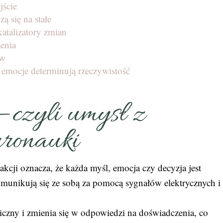
jście
ą się na stałe
katalizatory zmian
zenia
ów
ak emocje determinują rzeczywistość
 czyli umysł z
uronauki
cji oznacza, że każda myśl, emocja czy decyzja jest
unikują się ze sobą za pomocą sygnałów elektrycznych i
iczny i zmienia się w odpowiedzi na doświadczenia, co