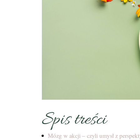
Spis treści
Mózg w akcji – czyli umysł z perspe