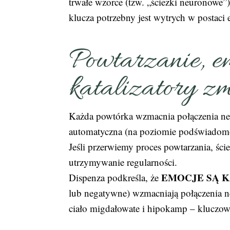
trwałe wzorce (tzw. „ścieżki neuronowe”)
klucza potrzebny jest wytrych w postaci
Powtarzanie, em
katalizatory z
Każda powtórka wzmacnia połączenia neur
automatyczna (na poziomie podświadomo
Jeśli przerwiemy proces powtarzania, ście
utrzymywanie regularności.
EMOCJE SĄ 
Dispenza podkreśla, że
lub negatywne) wzmacniają połączenia n
ciało migdałowate i hipokamp – kluczowe