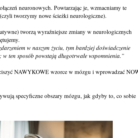
ołączeń neuronowych. Powtarzając je, wzmacniamy te
(czyli tworzymy nowe ścieżki neurologiczne).
gatywne) tworzą wyraźniejsze zmiany w neurologicznych
iętujemy.
 zdarzeniem w naszym życiu, tym bardziej doświadczenie
; w ten sposób powstają długotrwałe wspomnienia.”
 wyciszyć NAWYKOWE wzorce w mózgu i wprowadzać N
ywują specyficzne obszary mózgu, jak gdyby to, co sobie