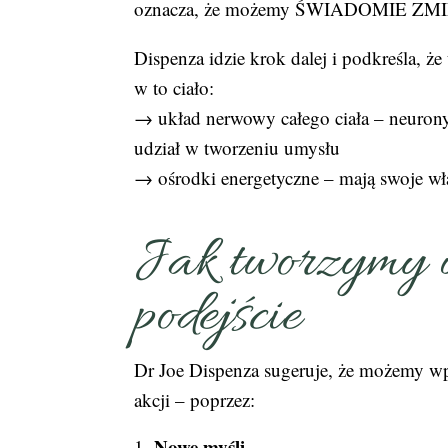
oznacza, że możemy ŚWIADOMIE ZMIENI
Dispenza idzie krok dalej i podkreśla, ż
w to ciało:
→ układ nerwowy całego ciała – neurony
udział w tworzeniu umysłu
→ ośrodki energetyczne – mają swoje w
Jak tworzymy 
podejście
Dr Joe Dispenza sugeruje, że możemy wpł
akcji – poprzez:
Nowe myśli