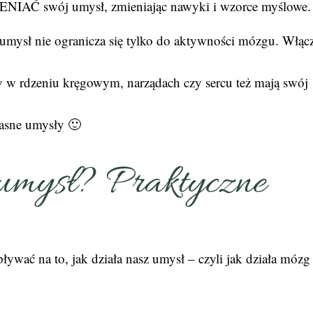
AĆ swój umysł, zmieniając nawyki i wzorce myślowe.
e umysł nie ogranicza się tylko do aktywności mózgu. Włąc
 w rdzeniu kręgowym, narządach czy sercu też mają swój
łasne umysły 🙂
umysł? Praktyczne
ywać na to, jak działa nasz umysł – czyli jak działa mózg