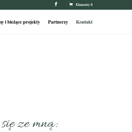
Elementy 0
y i bieżące projekty
Partnerzy
Kontakt
 się ze mną: