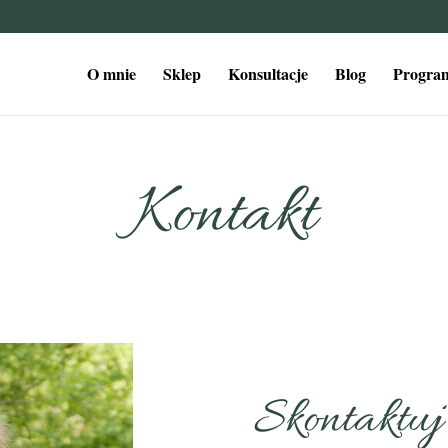
O mnie
Sklep
Konsultacje
Blog
Program
Kontakt
Skontaktuj