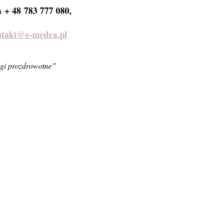
+ 48
783 777 080,
m
ntakt@e-medea.pl
gi prozdrowotne”