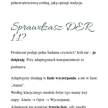
pełnowartościową rośliną, jaką opisuje tradycja.
Sprawdzasz DER
1:1?
ja
Producent podaje pełne badania czystości? Jeśli nie –
dziękuję
. Przy adaptogenach transparentność to
podstawa.
fazie wyczerpania
Adaptogeny działają w
, a nie w fazie
„Alarm”.
Według klasycznego modelu Selye’ego mamy trzy
etapy: Alarm → Opór → Wyczerpanie.
trzecią fazę
Adaptogen ma wspierać
, gdy zasoby