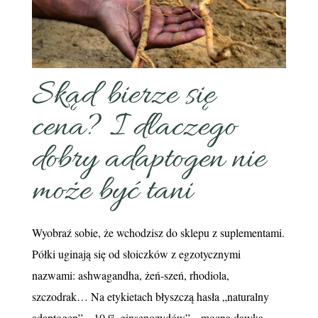
Skąd bierze się
cena? I dlaczego
dobry adaptogen nie
może być tani
Wyobraź sobie, że wchodzisz do sklepu z suplementami.
Półki uginają się od słoiczków z egzotycznymi
nazwami: ashwagandha, żeń‑szeń, rhodiola,
szczodrak… Na etykietach błyszczą hasła „naturalny
adaptogen”, „10 % ginsenozydów”, „mocna dawka