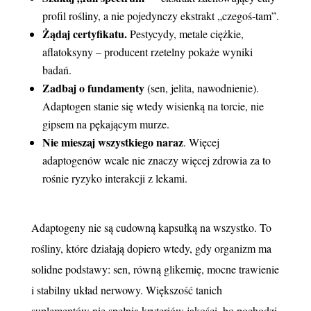
profil rośliny, a nie pojedynczy ekstrakt „czegoś‑tam”.
Żądaj certyfikatu.
Pestycydy, metale ciężkie,
aflatoksyny – producent rzetelny pokaże wyniki
badań.
Zadbaj o fundamenty
(sen, jelita, nawodnienie).
Adaptogen stanie się wtedy wisienką na torcie, nie
gipsem na pękającym murze.
Nie mieszaj wszystkiego naraz
. Więcej
adaptogenów wcale nie znaczy więcej zdrowia za to
rośnie ryzyko interakcji z lekami.
Adaptogeny nie są cudowną kapsułką na wszystko. To
rośliny, które działają dopiero wtedy, gdy organizm ma
solidne podstawy: sen, równą glikemię, mocne trawienie
i stabilny układ nerwowy. Większość tanich
suplementów nie spełnia kryteriów jakości, bo pochodzi