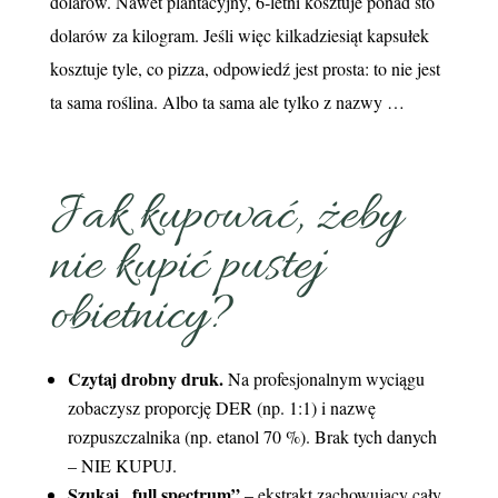
dolarów. Nawet plantacyjny, 6‑letni kosztuje ponad sto
dolarów za kilogram. Jeśli więc kilkadziesiąt kapsułek
kosztuje tyle, co pizza, odpowiedź jest prosta: to nie jest
ta sama roślina. Albo ta sama ale tylko z nazwy …
Jak kupować, żeby
nie kupić pustej
obietnicy?
Czytaj drobny druk.
Na profesjonalnym wyciągu
zobaczysz proporcję DER (np. 1:1) i nazwę
rozpuszczalnika (np. etanol 70 %). Brak tych danych
– NIE KUPUJ.
Szukaj „full spectrum”
– ekstrakt zachowujący cały