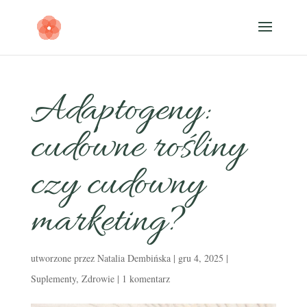
Adaptogeny:
cudowne rośliny
czy cudowny
marketing?
utworzone przez
Natalia Dembińska
|
gru 4, 2025
|
Suplementy
,
Zdrowie
|
1 komentarz