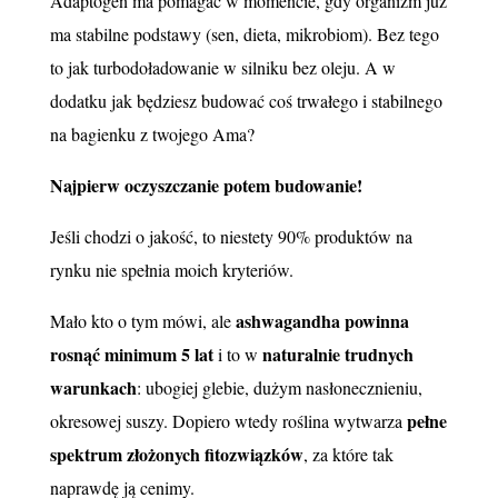
Adaptogen ma pomagać w momencie, gdy organizm już
ma stabilne podstawy (sen, dieta, mikrobiom). Bez tego
to jak turbodoładowanie w silniku bez oleju. A w
dodatku jak będziesz budować coś trwałego i stabilnego
na bagienku z twojego Ama?
Najpierw oczyszczanie potem budowanie!
Jeśli chodzi o jakość, to niestety 90% produktów na
rynku nie spełnia moich kryteriów.
ashwagandha powinna
Mało kto o tym mówi, ale
rosnąć minimum 5 lat
naturalnie trudnych
i to w
warunkach
: ubogiej glebie, dużym nasłonecznieniu,
pełne
okresowej suszy. Dopiero wtedy roślina wytwarza
spektrum złożonych fitozwiązków
, za które tak
naprawdę ją cenimy.