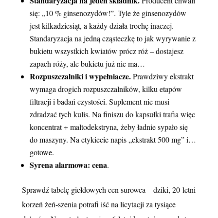
Standaryzacja na jeden składnik.
Producent chwali
się: „10 % ginsenozydów!”. Tyle że ginsenozydów
jest kilkadziesiąt, a każdy działa trochę inaczej.
Standaryzacja na jedną cząsteczkę to jak wyrywanie z
bukietu wszystkich kwiatów prócz róż – dostajesz
zapach róży, ale bukietu już nie ma…
Rozpuszczalniki i wypełniacze.
Prawdziwy ekstrakt
wymaga drogich rozpuszczalników, kilku etapów
filtracji i badań czystości. Suplement nie musi
zdradzać tych kulis. Na finiszu do kapsułki trafia więc
koncentrat + maltodekstryna, żeby ładnie sypało się
do maszyny. Na etykiecie napis „ekstrakt 500 mg” i…
gotowe.
Syrena alarmowa: cena
.
Sprawdź tabelę giełdowych cen surowca – dziki, 20‑letni
korzeń żeń‑szenia potrafi iść na licytacji za tysiące