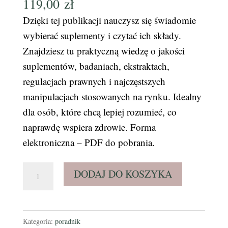
119,00
zł
Dzięki tej publikacji nauczysz się świadomie
wybierać suplementy i czytać ich składy.
Znajdziesz tu praktyczną wiedzę o jakości
suplementów, badaniach, ekstraktach,
regulacjach prawnych i najczęstszych
manipulacjach stosowanych na rynku. Idealny
dla osób, które chcą lepiej rozumieć, co
naprawdę wspiera zdrowie. Forma
elektroniczna – PDF do pobrania.
ilość
DODAJ DO KOSZYKA
Suplementy
-
jak
Kategoria:
poradnik