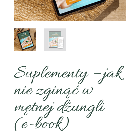
Suplementy – jak
nie zginąć w
mętnej dżungli
(e-book)