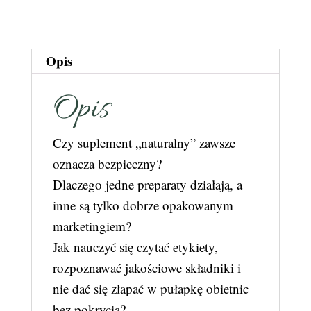
nie
zginąć
w
Opis
mętnej
dżungli
Opis
(e-
book)
Czy suplement „naturalny” zawsze
oznacza bezpieczny?
Dlaczego jedne preparaty działają, a
inne są tylko dobrze opakowanym
marketingiem?
Jak nauczyć się czytać etykiety,
rozpoznawać jakościowe składniki i
nie dać się złapać w pułapkę obietnic
bez pokrycia?