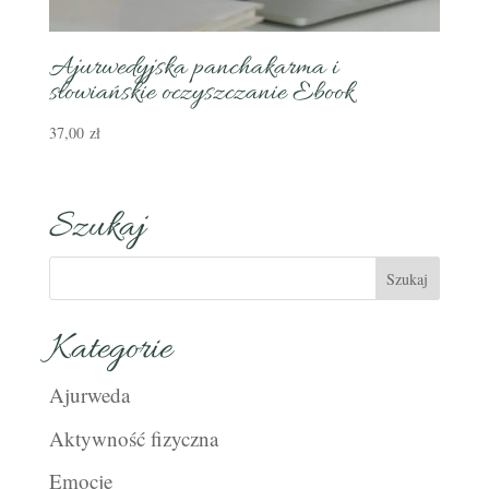
Ajurwedyjska panchakarma i
słowiańskie oczyszczanie Ebook
37,00
zł
Szukaj
Kategorie
Ajurweda
Aktywność fizyczna
Emocje