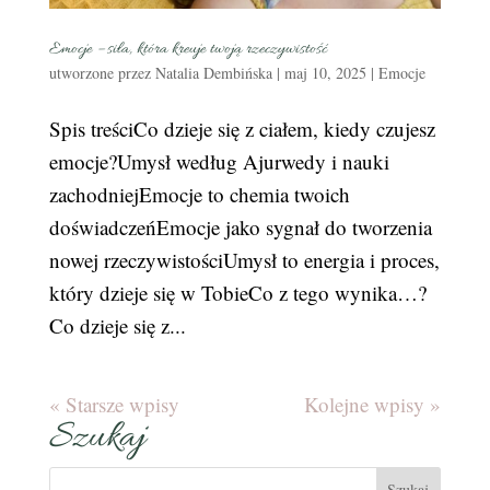
Emocje – siła, która kreuje twoją rzeczywistość
utworzone przez
Natalia Dembińska
|
maj 10, 2025
|
Emocje
Spis treściCo dzieje się z ciałem, kiedy czujesz
emocje?Umysł według Ajurwedy i nauki
zachodniejEmocje to chemia twoich
doświadczeńEmocje jako sygnał do tworzenia
nowej rzeczywistościUmysł to energia i proces,
który dzieje się w TobieCo z tego wynika…?
Co dzieje się z...
« Starsze wpisy
Kolejne wpisy »
Szukaj