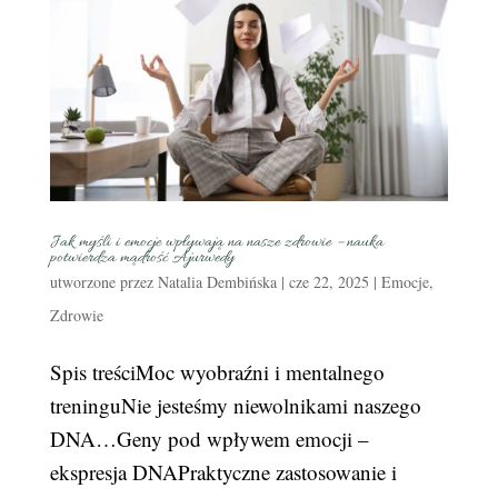
Jak myśli i emocje wpływają na nasze zdrowie – nauka
potwierdza mądrość Ajurwedy
utworzone przez
Natalia Dembińska
|
cze 22, 2025
|
Emocje
,
Zdrowie
Spis treściMoc wyobraźni i mentalnego
treninguNie jesteśmy niewolnikami naszego
DNA…Geny pod wpływem emocji –
ekspresja DNAPraktyczne zastosowanie i