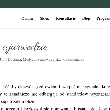
O mnie
Sklep
Konsultacje
Blog
Program
 ajurwedzie
011
|
Kuchnia
,
Medycyna ajurwedyjska
|
0 komentarzy
jeść, by cieszyć się zdrowiem i czerpać maksymalne korz
 te zasadniczo nie odbiegają od standardów wyznacza
się im zatem bliżej:
oczeniu i rozkoszuj się potrawami. Postaraj się, żeby 