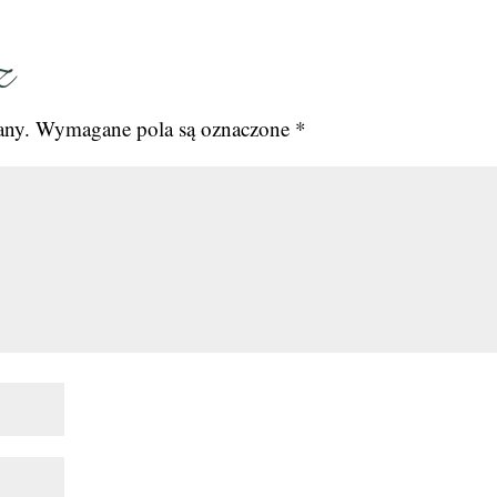
z
any.
Wymagane pola są oznaczone
*