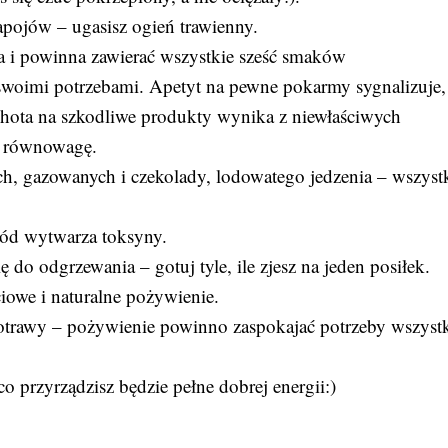
apojów – ugasisz ogień trawienny.
 i powinna zawierać wszystkie sześć smaków
swoimi potrzebami. Apetyt na pewne pokarmy sygnalizuje,
hota na szkodliwe produkty wynika z niewłaściwych
ł równowagę.
ch, gazowanych i czekolady, lodowatego jedzenia – wszyst
iód wytwarza toksyny.
ę do odgrzewania – gotuj tyle, ile zjesz na jeden posiłek.
iowe i naturalne pożywienie.
potrawy – pożywienie powinno zaspokajać potrzeby wszyst
 co przyrządzisz będzie pełne dobrej energii:)