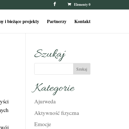
Elementy 0
y i bieżące projekty
Partnerzy
Kontakt
Szukaj
Kategorie
yści
Ajurweda
nych
Aktywność fizyczna
Emocje
twój