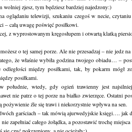
m wolniej zjesz, tym będziesz bardziej najedzony:)
na oglądaniu telewizji, szukaniu czegoś w necie, czytaniu
ści – całą uwagę poświęć posiłkowi.
ącej, z wyprostowanym kręgosłupem i otwartą klatką piersi
 możesz o tej samej porze. Ale nie przesadzaj – nie jedz na 
latego, że właśnie wybiła godzina twojego obiadu… – post
 odległości między posiłkami, tak, by pokarm mógł zo
między posiłkami.
 południe, wtedy, gdy ogień trawienny jest najsilniej
wet nie patrz o tej porze na białko zwierzęce. Ostatni pos
 pożywienie źle się trawi i niekorzystnie wpływa na sen.
ch dwóch garściach – tak mówią ajurwedyjskie księgi…. jak 
 nie zapełniać całego żołądka, a pozostawić trochę miejsca
 się czuć pokrzepiony, a nie ociężały:).