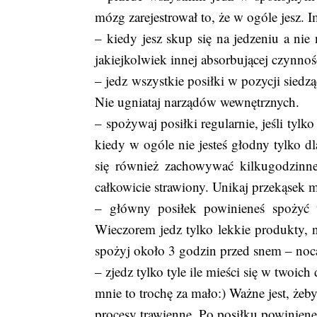
mózg zarejestrował to, że w ogóle jesz. I
– kiedy jesz skup się na jedzeniu a nie 
jakiejkolwiek innej absorbującej czynno
– jedz wszystkie posiłki w pozycji siedz
Nie ugniataj narządów wewnętrznych.
– spożywaj posiłki regularnie, jeśli tylko
kiedy w ogóle nie jesteś głodny tylko d
się również zachowywać kilkugodzinne
całkowicie strawiony. Unikaj przekąsek 
– główny posiłek powinieneś spożyć w
Wieczorem jedz tylko lekkie produkty, na
spożyj około 3 godzin przed snem – nocą
– zjedz tylko tyle ile mieści się w twoi
mnie to trochę za mało:) Ważne jest, żeby
procesy trawienne. Po posiłku powinieneś