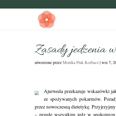
Zasady jedzenia w
utworzone przez
Monika Ptak Korbacz
|
wrz 7, 2
Ajurweda przekazuje wskazówki jak 
ze spożywanych pokarmów. Porady
przez nowoczesną dietetykę. Przyjrzyjmy 
– przede wszystkim jedz w spokojnym ot