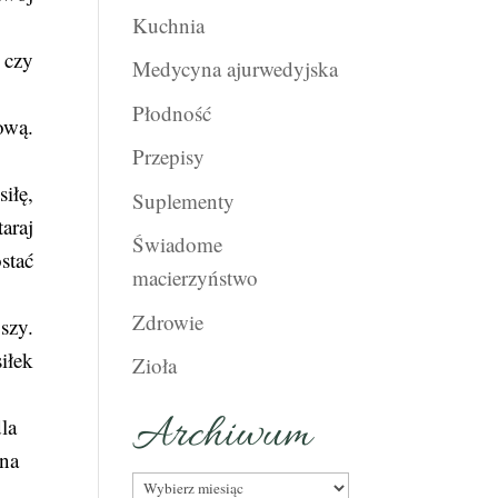
Kuchnia
 czy
Medycyna ajurwedyjska
Płodność
ową.
Przepisy
siłę,
Suplementy
araj
Świadome
stać
macierzyństwo
Zdrowie
szy.
iłek
Zioła
Archiwum
dla
 na
Archiwum