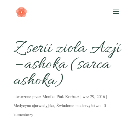
Z serii zioła Azji
– ashoka (sarca
ashoka)
utworzone przez
Monika Ptak Korbacz
|
wrz 29, 2016
|
Medycyna ajurwedyjska
,
Świadome macierzyństwo
|
0
komentarzy