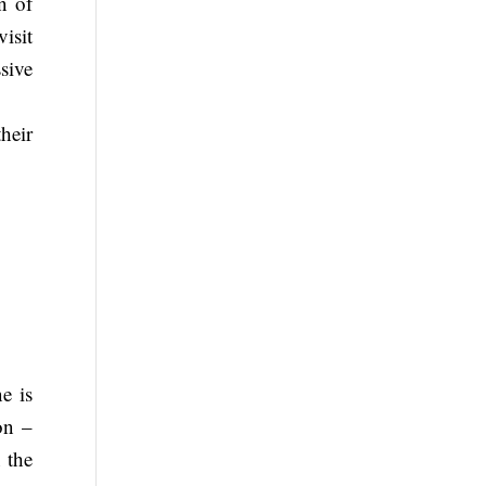
n of
visit
sive
heir
e is
on –
 the