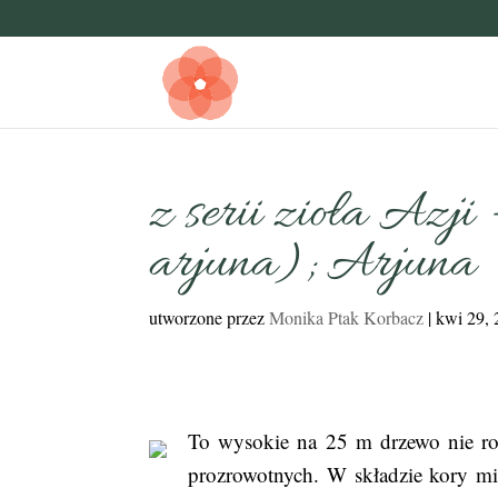
z serii zioła Azji
arjuna); Arjuna
utworzone przez
Monika Ptak Korbacz
|
kwi 29,
To wysokie na 25 m drzewo nie roś
prozrowotnych. W składzie kory mig