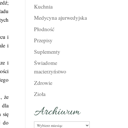
edź;
Kuchnia
ładu
Medycyna ajurwedyjska
tych
Płodność
cu i
Przepisy
le i
Suplementy
ze i
Świadome
ości
macierzyństwo
łego
Zdrowie
Zioła
, że
 dla
Archiwum
 się
ć do
Archiwum