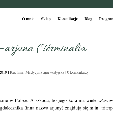
O mnie
Sklep
Konsultacje
Blog
Program
 – arjuna (Terminalia
 2019
|
Kuchnia
,
Medycyna ajurwedyjska
|
0 komentarzy
nie w Polsce. A szkoda, bo jego kora ma wiele właściw
dałecznika (inna nazwa arjuny) znajdują się m.in. triterp