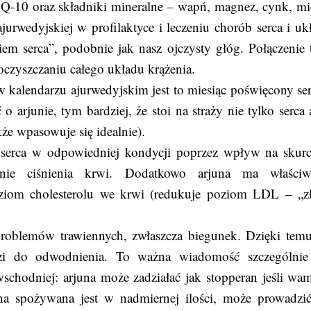
 Q-10 oraz składniki mineralne – wapń, magnez, cynk, mi
jurwedyjskiej w profilaktyce i leczeniu chorób serca i uk
iem serca”, podobnie jak nasz ojczysty głóg. Połączenie 
oczyszczaniu całego układu krążenia.
alendarzu ajurwedyjskim jest to miesiąc poświęcony ser
 arjunie, tym bardziej, że stoi na straży nie tylko serca a
że wpasowuje się idealnie).
 serca w odpowiedniej kondycji poprzez wpływ na skurc
anie ciśnienia krwi. Dodatkowo arjuna ma właściw
ziom cholesterolu we krwi (redukuje poziom LDL – „z
problemów trawiennych, zwłaszcza biegunek. Dzięki temu
odzi do odwodnienia. To ważna wiadomość szczególnie
schodniej: arjuna może zadziałać jak stopperan jeśli wam
juna spożywana jest w nadmiernej ilości, może prowadzi