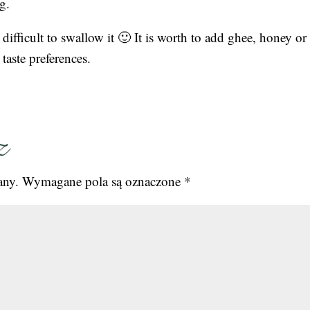
g.
 difficult to swallow it 🙂 It is worth to add ghee, honey o
taste preferences.
z
any.
Wymagane pola są oznaczone
*