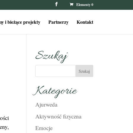
Elementy 0
y i bieżące projekty
Partnerzy
Kontakt
Szukaj
Kategorie
Ajurweda
Aktywność fizyczna
ości
eny,
Emocje