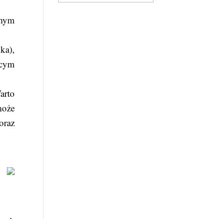
amym
ka),
ącym
arto
może
oraz