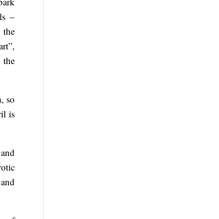
 bark
ls –
 the
art”,
 the
, so
il is
 and
otic
 and