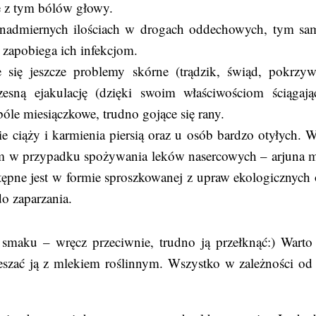
ze z tym bólów głowy.
 nadmiernych ilościach w drogach oddechowych, tym s
 zapobiega ich infekcjom.
się jeszcze problemy skórne (trądzik, świąd, pokrzyw
sną ejakulację (dzięki swoim właściwościom ściągaj
le miesiączkowe, trudno gojące się rany.
e ciąży i karmienia piersią oraz u osób bardzo otyłych. W
zem w przypadku spożywania leków nasercowych – arjuna 
tępne jest w formie sproszkowanej z upraw ekologicznych 
do zaparzania.
 smaku – wręcz przeciwnie, trudno ją przełknąć:) Warto
eszać ją z mlekiem roślinnym. Wszystko w zależności od