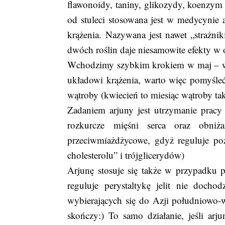
flawonoidy, taniny, glikozydy, koenzym
od stuleci stosowana jest w medycynie a
krążenia. Nazywana jest nawet „strażnik
dwóch roślin daje niesamowite efekty w 
Wchodzimy szybkim krokiem w maj – w k
układowi krążenia, warto więc pomyśleć o
wątroby (kwiecień to miesiąc wątroby tak
Zadaniem arjuny jest utrzymanie pracy
rozkurcze mięśni serca oraz obniż
przeciwmiażdżycowe, gdyż reguluje po
cholesterolu” i trójglicerydów)
Arjunę stosuje się także w przypadku 
reguluje perystaltykę jelit nie doch
wybierających się do Azji południowo-w
skończy:) To samo działanie, jeśli ar