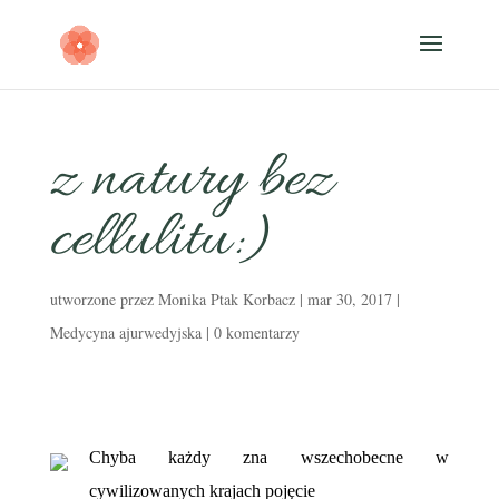
z natury bez
cellulitu:)
utworzone przez
Monika Ptak Korbacz
|
mar 30, 2017
|
Medycyna ajurwedyjska
|
0 komentarzy
Chyba każdy zna wszechobecne w
cywilizowanych krajach pojęcie