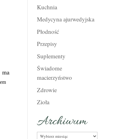
Kuchnia
Medycyna ajurwedyjska
Płodność
Przepisy
Suplementy
Świadome
y ma
macierzyństwo
iem
Zdrowie
Zioła
Archiwum
Archiwum