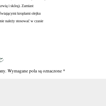
krwią i skórą). Zamiast
eźwiającymi kroplami olejku
nie należy stosować w czasie
z
any.
Wymagane pola są oznaczone
*