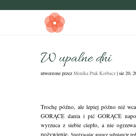
W upalne dni
utworzone przez
Monika Ptak Korbacz
|
sie 20, 
Trochę późno, ale lepiej późno niż wca
GORĄCE dania i pić GORĄCE napoje?:
wyrzuca z siebie ciepło, a nie ogrzew
pożywienie.
Spożywając gorące substancje red