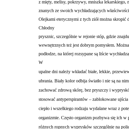
z mięty, melisy, pokrzywy, mniszka lekarskiego, 
znanych ze swoich wychładzających właściwości,
Olejkami eterycznymi z tych ziół można skropić d
Chłodny
prysznic, szczególnie w rejonie stóp, gdzie znajd
wewnętrznych też jest dobrym pomysłem. Można 
podłodze, na której rozsypane są liście wychładza
W
upalne dni należy wkładać białe, lekkie, przewie
ubrania. Biały kolor odbija światło i nie są na n
zachować zdrową skórę, bez pryszczy i wyprysków
stosować antyperspirantów – zablokowane ujści
ciepło i wszelkiego rodzaju wydalane wraz z pot
organizmie. Często organizm pozbywa się ich w 
różnych ropnych wyprysków szczególnie na poli