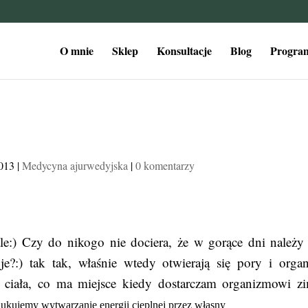
O mnie
Sklep
Konsultacje
Blog
Program
2013
|
Medycyna ajurwedyjska
|
0 komentarzy
le:) Czy do nikogo nie dociera, że w gorące dni należy 
) tak tak, właśnie wtedy otwierają się pory i orga
a ciała, co ma miejsce kiedy dostarczam organizmowi z
ukujemy wytwarzanie energii cieplnej przez własny