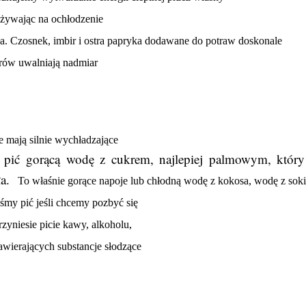
używając na ochłodzenie
ała. Czosnek, imbir i ostra papryka dodawane do potraw doskonale
orów uwalniają nadmiar
e mają silnie wychładzające
 pić gorącą wodę z cukrem, najlepiej palmowym, któr
ała.
To właśnie gorące napoje lub chłodną wodę z kokosa, wodę z sok
śmy pić jeśli chcemy pozbyć się
zyniesie picie kawy, alkoholu,
awierających substancje słodzące