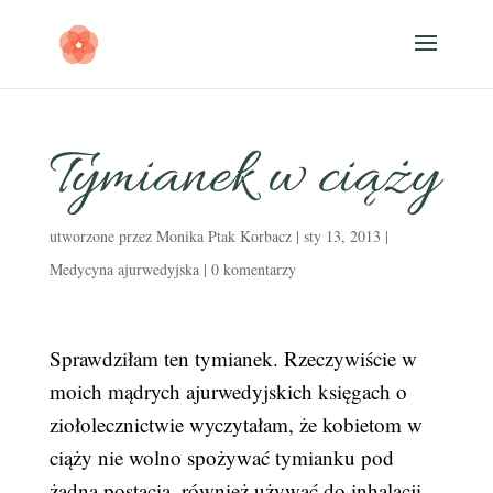
Tymianek w ciąży
utworzone przez
Monika Ptak Korbacz
|
sty 13, 2013
|
Medycyna ajurwedyjska
|
0 komentarzy
Sprawdziłam ten tymianek. Rzeczywiście w
moich mądrych ajurwedyjskich księgach o
ziołolecznictwie wyczytałam, że kobietom w
ciąży nie wolno spożywać tymianku pod
żadną postacią, również używać do inhalacji.