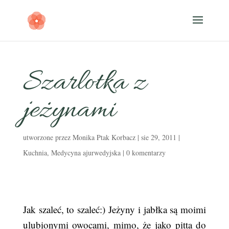
Szarlotka z
jeżynami
utworzone przez
Monika Ptak Korbacz
|
sie 29, 2011
|
Kuchnia
,
Medycyna ajurwedyjska
|
0 komentarzy
Jak szaleć, to szaleć:) Jeżyny i jabłka są moimi
ulubionymi owocami, mimo, że jako pitta do