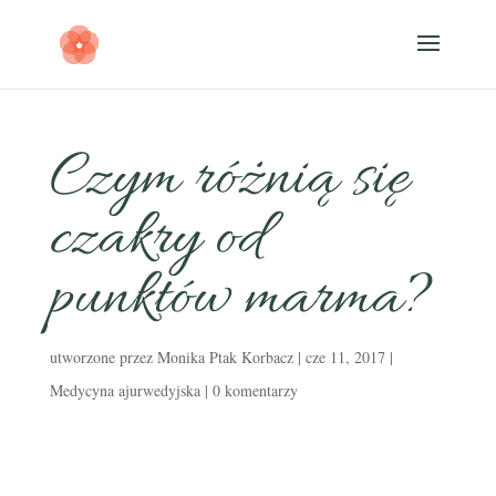
Czym różnią się
czakry od
punktów marma?
utworzone przez
Monika Ptak Korbacz
|
cze 11, 2017
|
Medycyna ajurwedyjska
|
0 komentarzy