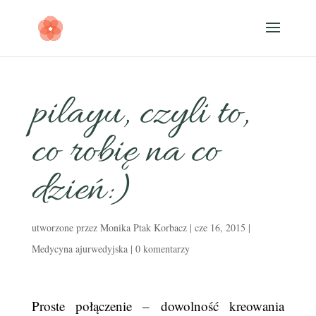
pilayu, czyli to,
co robię na co
dzień:)
utworzone przez
Monika Ptak Korbacz
|
cze 16, 2015
|
Medycyna ajurwedyjska
|
0 komentarzy
Proste połączenie – dowolność kreowania