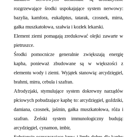
rozgrzewające środki uspokajające system nerwowy:
bazylia, kamfora, eukaliptus, tatarak, czosnek, mirra,
gałka muszkatołowa, szałwia i kozłek lekarski.
Element ziemi pomagają zredukować olejki zawarte w
pietruszce.
Środki pomocnicze generalnie zwiększają energię
kapha, ponieważ zbudowane są w większości z
elementu wody i ziemi. Wyjątek stanowią: arcydzięgiel,
brahmi, mirra, cebula i szafran.
Afrodyzjaki, stymulujące system dokrewny narządów
płciowych pobudzające kaphę to: arcydzięgiel, goździki,
damiana, czosnek, jaśmin, gałka muszkatołowa, róża i
szafran. Żeński system immunologiczny budują:
arcydzięgiel, cynamon, imbir,
Substancje oczyszczające krew i limfę dobre dla kaphy