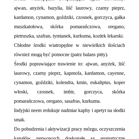
ajwan, anyżek, bazylia, liść laurowy, czarny pieprz,
kardamon, cynamon, goździki, czosnek, gorczyca, gałka
muszkatołowa, skórka pomarańczowa, oregano,
pietruszka, szafran, tymianek, kurkuma, kozłek lekarski.
Chłodne środki wiatropędne w niewielkich ilościach
również mogą być pomocne (patrz balans pitty).
Środki poprawiające trawienie to: ajwan, anyżek, liść
laurowy, czarny pieprz, kapmofa, kardamon, cayenne,
cynamon, goździki, kolendra, kmin, eukaliptus, koper
włoski, czosnek, imbir, gorczyca, skórka
pomarańczowa, oregano, sasafras, kurkuma.
Indyjski neem redukuje nadmiar kaphy i apetyt na słodki
smak.
Do pobudzenia i aktywizacji pracy mózgu, oczyszczenia
kanałów nerwowych doskonałe są aromatyczne