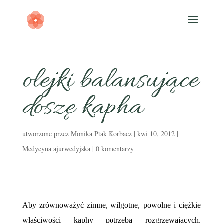
olejki balansujące
doszę kapha
utworzone przez
Monika Ptak Korbacz
|
kwi 10, 2012
|
Medycyna ajurwedyjska
|
0 komentarzy
Aby zrównoważyć zimne, wilgotne, powolne i ciężkie
właściwości kaphy potrzeba rozgrzewających,