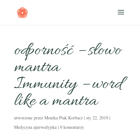
odporność – słowo
mantra
Immunity – word
like a mantra
utworzone przez
Monika Ptak Korbacz
|
sty 22, 2019
|
Medycyna ajurwedyjska
|
0 komentarzy