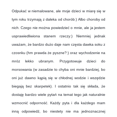
Odpukać w niemalowane, ale moje dzieci w miarę się w 
tym roku trzymają z daleka od chorób:) Albo choroby od 
nich. Czego nie można powiedzieć o mnie, ale ja jestem 
usprawiedliwiona stanem rzeczy:) Niemniej jednak 
uważam, że bardzo dużo daje nam częsta dawka soku z 
czosnku (hm prawda że pyszne?:) oraz wychodzenie na 
mróz lekko ubranym. Przygotowuje dzieci do 
morsowania (w zasadzie to chyba oni mnie bardziej, bo 
oni już dawno kąpią się w chłodnej wodzie i wszędzie 
biegają bez skarpetek). I ostatnio tak się składa, że 
dostaję bardzo wiele pytań na temat tego jak naturalnie 
wzmocnić odporność. Każdy pyta i dla każdego mam 
inną odpowiedź, bo niestety nie ma jednoznacznej 