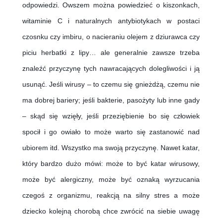
odpowiedzi. Owszem można powiedzieć o kiszonkach, 
witaminie C i naturalnych antybiotykach w postaci 
czosnku czy imbiru, o nacieraniu olejem z dziurawca czy 
piciu herbatki z lipy… ale generalnie zawsze trzeba 
znaleźć przyczynę tych nawracających dolegliwości i ją 
usunąć. Jeśli wirusy – to czemu się gnieżdżą, czemu nie 
ma dobrej bariery; jeśli bakterie, pasożyty lub inne gady 
– skąd się wzięły, jeśli przeziębienie bo się człowiek 
spocił i go owiało to może warto się zastanowić nad 
ubiorem itd. Wszystko ma swoją przyczynę. Nawet katar, 
który bardzo dużo mówi: może to być katar wirusowy, 
może być alergiczny, może być oznaką wyrzucania 
czegoś z organizmu, reakcją na silny stres a może 
dziecko kolejną chorobą chce zwrócić na siebie uwagę 