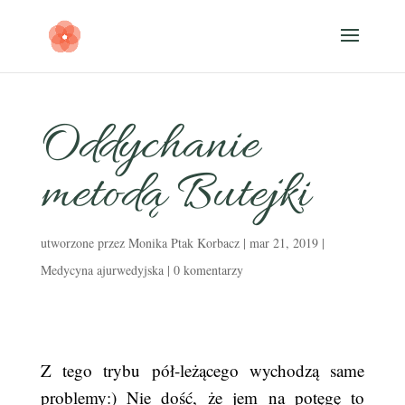
Oddychanie
metodą Butejki
utworzone przez
Monika Ptak Korbacz
|
mar 21, 2019
|
Medycyna ajurwedyjska
|
0 komentarzy
Z tego trybu pół-leżącego wychodzą same
problemy:) Nie dość, że jem na potęgę to