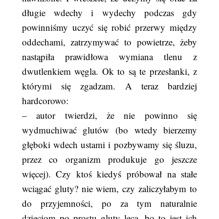
długie wdechy i wydechy podczas gdy
powinniśmy uczyć się robić przerwy między
oddechami, zatrzymywać to powietrze, żeby
nastąpiła prawidłowa wymiana tlenu z
dwutlenkiem węgla. Ok to są te przesłanki, z
którymi się zgadzam. A teraz bardziej
hardcorowo:
– autor twierdzi, że nie powinno się
wydmuchiwać glutów (bo wtedy bierzemy
głęboki wdech ustami i pozbywamy się śluzu,
przez co organizm produkuje go jeszcze
więcej). Czy ktoś kiedyś próbował na stałe
wciągać gluty? nie wiem, czy zaliczyłabym to
do przyjemności, po za tym naturalnie
dzieciom po prostu gluty lecą, bo to jest ich