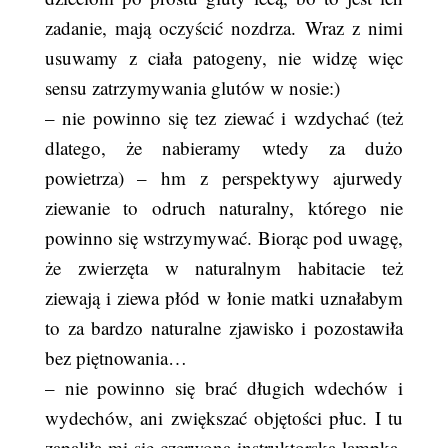
zadanie, mają oczyścić nozdrza. Wraz z nimi
usuwamy z ciała patogeny, nie widzę więc
sensu zatrzymywania glutów w nosie:)
– nie powinno się tez ziewać i wzdychać (też
dlatego, że nabieramy wtedy za dużo
powietrza) – hm z perspektywy ajurwedy
ziewanie to odruch naturalny, którego nie
powinno się wstrzymywać. Biorąc pod uwagę,
że zwierzęta w naturalnym habitacie też
ziewają i ziewa płód w łonie matki uznałabym
to za bardzo naturalne zjawisko i pozostawiła
bez piętnowania…
– nie powinno się brać długich wdechów i
wydechów, ani zwiększać objętości płuc. I tu
zapaliła mi się czerwona instruktorska lampka.