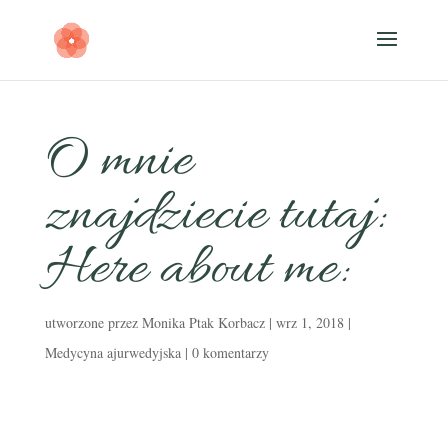
O mnie
znajdziecie tutaj:
Here about me:
utworzone przez
Monika Ptak Korbacz
|
wrz 1, 2018
|
Medycyna ajurwedyjska
|
0 komentarzy