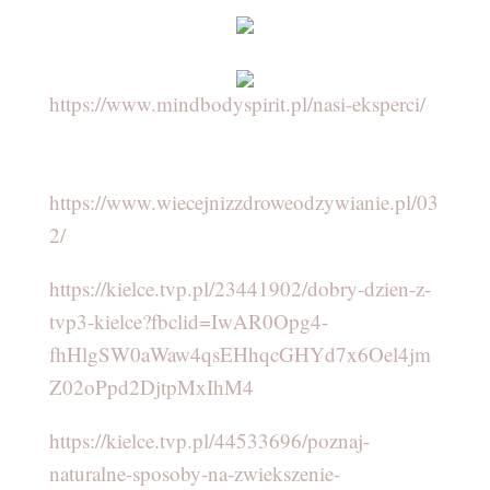
https://www.mindbodyspirit.pl/nasi-eksperci/
https://www.wiecejnizzdroweodzywianie.pl/03
2/
https://kielce.tvp.pl/23441902/dobry-dzien-z-
tvp3-kielce?fbclid=IwAR0Opg4-
fhHlgSW0aWaw4qsEHhqcGHYd7x6Oel4jm
Z02oPpd2DjtpMxIhM4
https://kielce.tvp.pl/44533696/poznaj-
naturalne-sposoby-na-zwiekszenie-