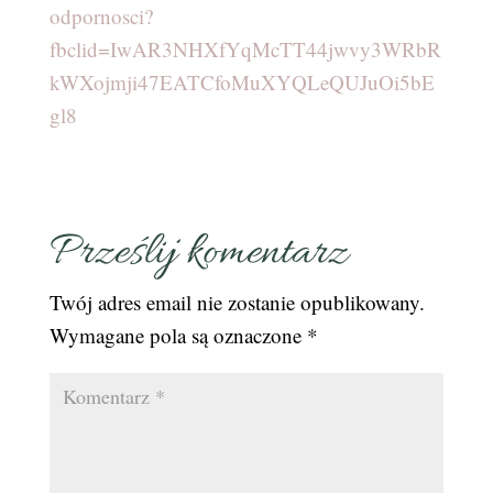
odpornosci?
fbclid=IwAR3NHXfYqMcTT44jwvy3WRbR
kWXojmji47EATCfoMuXYQLeQUJuOi5bE
gl8
Prześlij komentarz
Twój adres email nie zostanie opublikowany.
Wymagane pola są oznaczone
*