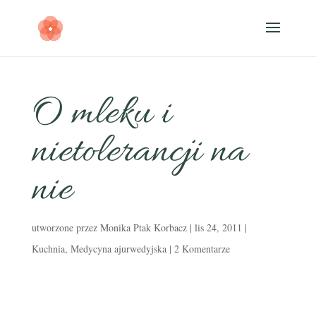
O mleku i
nietolerancji na
nie
utworzone przez
Monika Ptak Korbacz
|
lis 24, 2011
|
Kuchnia
,
Medycyna ajurwedyjska
|
2 Komentarze