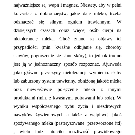
najważniejsze są
wapń i magnez. Niestety, aby w pełni
korzystać z dobrodziejstw, jakie daje mleko, trzeba
odznaczać się silnym ogniem trawiennym. W
dzisiejszych czasach coraz więcej osób cierpi na
nietolerancję mleka. Choć znane są objawy tej
przypadłości (min. kwaśne odbijanie się, choroby
stawów, pogorszenie się stanu skóry), to jednak trudno
jest ją w jednoznaczny sposób rozpoznać. Ajurweda
jako główne przyczyny nietolerancji wymienia: słaby
lub zaburzony system trawienny, obniżoną jakość mleka
oraz niewłaściwie połączenie mleka z innymi
produktami (min. z kwaśnymi potrawami lub solą). W
wyniku współczesnego trybu życia i niezdrowych
nawyków żywieniowych a także z wątpliwej jakoś
spożywanego mleka (pasteryzowane, przetworzone itd)
, wielu ludzi utraciło możliwość prawidłowego