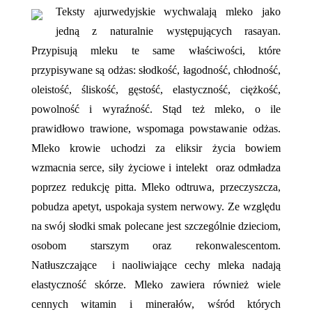
Teksty ajurwedyjskie wychwalają mleko jako
jedną z naturalnie występujących rasayan.
Przypisują mleku te same właściwości, które
przypisywane są odżas: słodkość, łagodność, chłodność,
oleistość, śliskość, gęstość, elastyczność, ciężkość,
powolność i wyraźność. Stąd też mleko, o ile
prawidłowo trawione, wspomaga powstawanie odżas.
Mleko krowie uchodzi za eliksir życia bowiem
wzmacnia serce, siły życiowe i intelekt
oraz odmładza
poprzez redukcję pitta. Mleko odtruwa, przeczyszcza,
pobudza apetyt, uspokaja system nerwowy. Ze względu
na swój słodki smak polecane jest szczególnie dzieciom,
osobom starszym oraz rekonwalescentom.
Natłuszczające
i naoliwiające cechy mleka nadają
elastyczność skórze. Mleko zawiera również wiele
cennych witamin i minerałów, wśród których