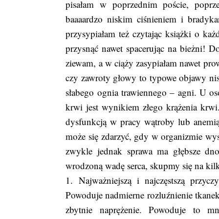
pisałam w poprzednim poście, poprze
baaaardzo niskim ciśnieniem i bradyka
przysypiałam też czytając książki o każ
przysnąć nawet spacerując na bieżni! Do 
ziewam, a w ciąży zasypiałam nawet prowa
czy zawroty głowy to typowe objawy nis
słabego ognia trawiennego – agni. U osó
krwi jest wynikiem złego krążenia krw
dysfunkcją w pracy wątroby lub anemią.
może się zdarzyć, gdy w organizmie wystę
zwykle jednak sprawa ma głębsze dno
wrodzoną wadę serca, skupmy się na kil
1. Najważniejszą i najczęstszą przycz
Powoduje nadmierne rozluźnienie tkanek
zbytnie naprężenie. Powoduje to mn