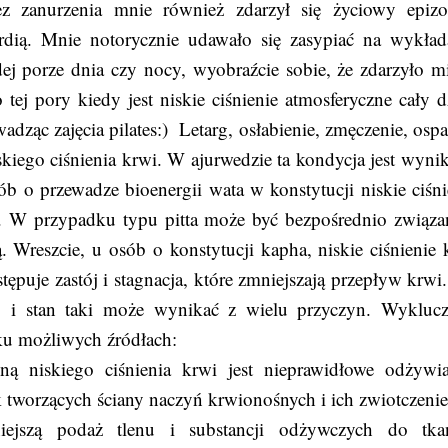
z zanurzenia mnie również zdarzył się życiowy epiz
rdią. Mnie notorycznie udawało się zasypiać na wykład
dej porze dnia czy nocy, wyobraźcie sobie, że zdarzyło mi
tej pory kiedy jest niskie ciśnienie atmosferyczne cały d
dząc zajęcia pilates:) Letarg, osłabienie, zmęczenie, ospa
kiego ciśnienia krwi. W ajurwedzie ta kondycja jest wyni
b o przewadze bioenergii wata w konstytucji niskie ciśni
i. W przypadku typu pitta może być bezpośrednio związa
 Wreszcie, u osób o konstytucji kapha, niskie ciśnienie 
puje zastój i stagnacja, które zmniejszają przepływ krwi.
 i stan taki może wynikać z wielu przyczyn. Wyklucz
ku możliwych źródłach:
yną niskiego ciśnienia krwi jest nieprawidłowe odżywia
 tworzących ściany naczyń krwionośnych i ich zwiotczenie
iejszą podaż tlenu i substancji odżywczych do tka