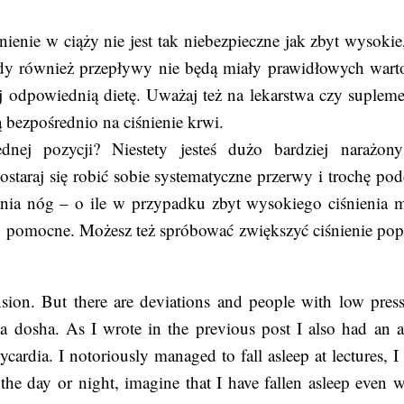
śnienie w ciąży nie jest tak niebezpieczne jak zbyt wysokie,
dy również przepływy nie będą miały prawidłowych warto
j odpowiednią dietę. Uważaj też na lekarstwa czy supleme
ą bezpośrednio na ciśnienie krwi.
dnej pozycji? Niestety jesteś dużo bardziej narażon
staraj się robić sobie systematyczne przerwy i trochę pod
ania nóg – o ile w przypadku zbyt wysokiego ciśnienia 
 to pomocne. Możesz też spróbować zwiększyć ciśnienie pop
sion. But there are deviations and people with low press
 dosha. As I wrote in the previous post I also had an a 
ardia. I notoriously managed to fall asleep at lectures, I 
 the day or night, imagine that I have fallen asleep even w