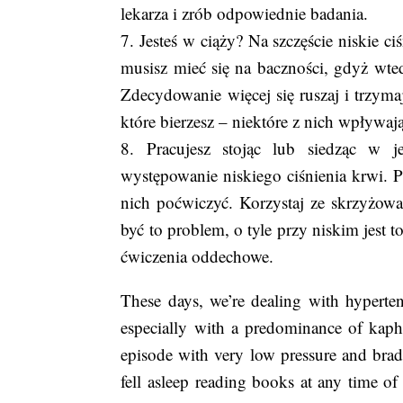
lekarza i zrób odpowiednie badania.
7. Jesteś w ciąży? Na szczęście niskie ci
musisz mieć się na baczności, gdyż wte
Zdecydowanie więcej się ruszaj i trzyma
które bierzesz – niektóre z nich wpływaj
8. Pracujesz stojąc lub siedząc w je
występowanie niskiego ciśnienia krwi. Po
nich poćwiczyć. Korzystaj ze skrzyżow
być to problem, o tyle przy niskim jest
ćwiczenia oddechowe.
These days, we’re dealing with hyperten
especially with a predominance of kapha
episode with very low pressure and bradyc
fell asleep reading books at any time of