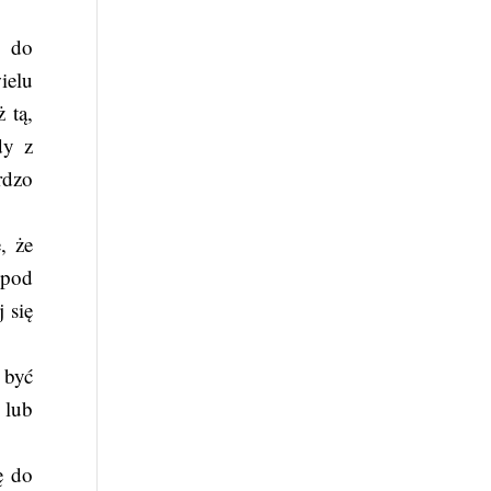
ę do
ielu
 tą,
dy z
rdzo
, że
 pod
 się
 być
 lub
ę do