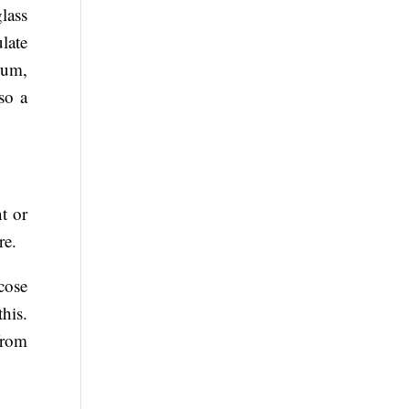
lass
late
ium,
so a
.
t or
re.
cose
his.
from