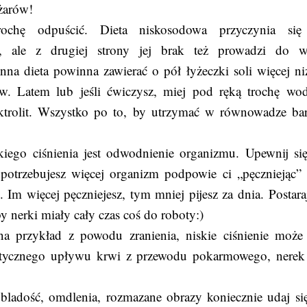
ężarów!
rochę odpuścić. Dieta niskosodowa przyczynia si
ły, ale z drugiej strony jej brak też prowadzi do w
 dieta powinna zawierać o pół łyżeczki soli więcej niż
ów. Latem lub jeśli ćwiczysz, miej pod ręką trochę wo
lektrolit. Wszystko po to, by utrzymać w równowadze ba
kiego ciśnienia jest odwodnienie organizmu. Upewnij się
li potrzebujesz więcej organizm podpowie ci „pęczniejąc”
 Im więcej pęczniejesz, tym mniej pijesz za dnia. Postaraj
 by nerki miały cały czas coś do roboty:)
 przykład z powodu zranienia, niskie ciśnienie może
tycznego upływu krwi z przewodu pokarmowego, nerek
, bladość, omdlenia, rozmazane obrazy koniecznie udaj si