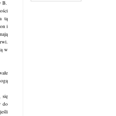
y B.
ości
a tą
on i
mają
rwi.
ją w
wałe
mogą
 się
y do
eśli