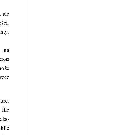
 ale
ści.
nty,
y na
czas
może
rzez
ure,
life
also
hile