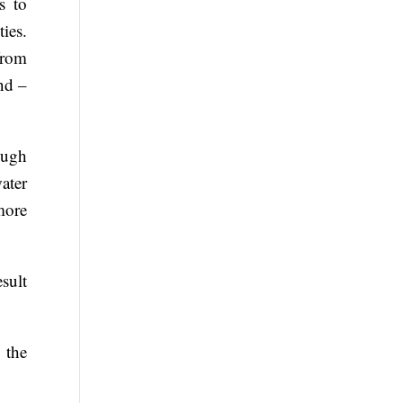
s to
ies.
from
nd –
ough
ater
more
sult
 the