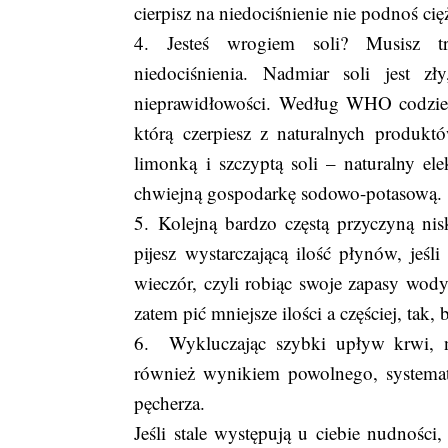
cierpisz na niedociśnienie nie podnoś ci
4. Jesteś wrogiem soli? Musisz t
niedociśnienia. Nadmiar soli jest z
nieprawidłowości. Według WHO codzienna
którą czerpiesz z naturalnych produkt
limonką i szczyptą soli – naturalny e
chwiejną gospodarkę sodowo-potasową.
5. Kolejną bardzo częstą przyczyną nis
pijesz wystarczającą ilość płynów, jeś
wieczór, czyli robiąc swoje zapasy wody.
zatem pić mniejsze ilości a częściej, tak,
6. Wykluczając szybki upływ krwi, na
również wynikiem powolnego, systema
pęcherza.
Jeśli stale występują u ciebie nudności