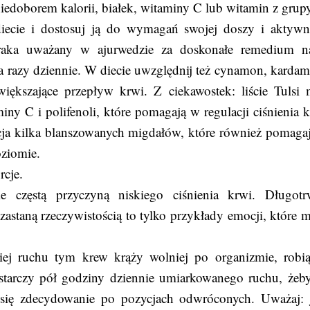
iedoborem kalorii, białek, witaminy C lub witamin z grup
 diecie i dostosuj ją do wymagań swojej doszy i aktywn
uraka uważany w ajurwedzie za doskonałe remedium n
a razy dziennie. W diecie uwzględnij też cynamon, kardam
większające przepływ krwi. Z ciekawostek: liście Tulsi 
y C i polifenoli, które pomagają w regulacji ciśnienia k
ja kilka blanszowanych migdałów, które również pomaga
oziomie.
rcje.
częstą przyczyną niskiego ciśnienia krwi. Długotr
 zastaną rzeczywistością to tylko przykłady emocji, które 
ej ruchu tym krew krąży wolniej po organizmie, robią
ystarczy pół godziny dziennie umiarkowanego ruchu, żeb
 się zdecydowanie po pozycjach odwróconych. Uważaj: j