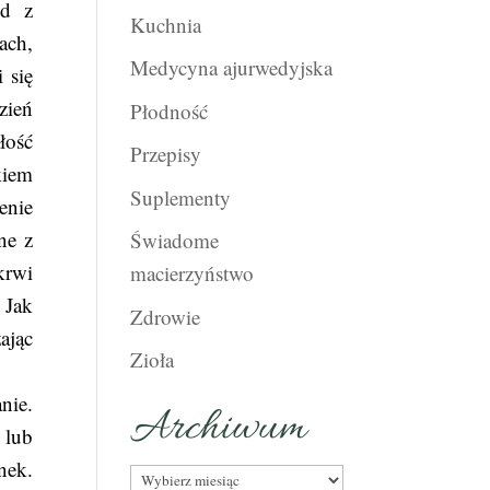
od z
Kuchnia
ach,
Medycyna ajurwedyjska
 się
zień
Płodność
łość
Przepisy
kiem
Suplementy
enie
ne z
Świadome
krwi
macierzyństwo
 Jak
Zdrowie
ając
Zioła
nie.
Archiwum
 lub
nek.
Archiwum