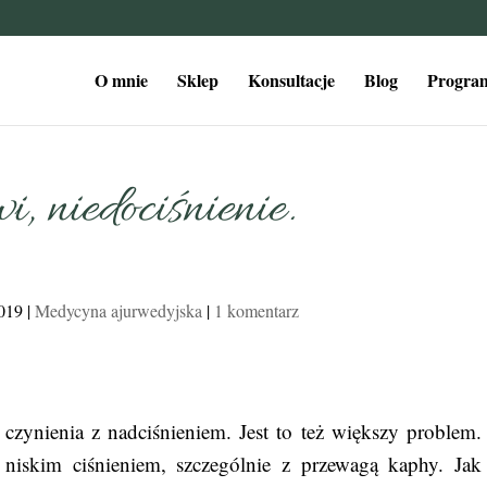
O mnie
Sklep
Konsultacje
Blog
Program
i, niedociśnienie.
2019
|
Medycyna ajurwedyjska
|
1 komentarz
czynienia z nadciśnieniem. Jest to też większy problem.
z niskim ciśnieniem, szczególnie z przewagą kaphy. Jak