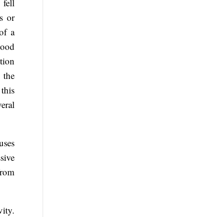
fell
s or
of a
lood
ction
 the
this
eral
uses
sive
 from
ity.