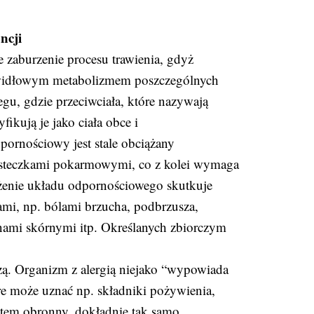
ancji
ie zaburzenie procesu trawienia, gdyż
awidłowym metabolizmem poszczególnych
gu, gdzie przeciwciała, które nazywają
ikują je jako ciała obce i
pornościowy jest stale obciążany
ząsteczkami pokarmowymi, co z kolei wymaga
żenie układu odpornościowego skutkuje
i, np. bólami brzucha, podbrzusza,
nami skórnymi itp. Określanych zbiorczym
jszą. Organizm z alergią niejako “wypowiada
e może uznać np. składniki pożywienia,
system obronny, dokładnie tak samo