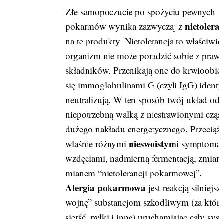
Złe samopoczucie po spożyciu pewnych
nietoler
pokarmów wynika zazwyczaj z
na te produkty. Nietolerancja to właściw
organizm nie może poradzić sobie z pr
składników. Przenikają one do krwioobie
się immoglobulinami G (czyli IgG) identyf
neutralizują. W ten sposób twój układ od
niepotrzebną walką z niestrawionymi c
dużego nakładu energetycznego. Przecią
nieswoistymi
właśnie różnymi
symptomam
wzdęciami, nadmierną fermentacją, zmia
mianem “nietolerancji pokarmowej”.
Alergia pokarmowa
jest reakcją silnie
wojnę” substancjom szkodliwym (za któr
sierść, pyłki i inne) uruchamiając cały 