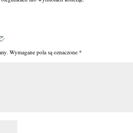
z
any.
Wymagane pola są oznaczone
*