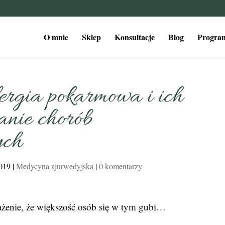
O mnie
Sklep
Konsultacje
Blog
Program
ergia pokarmowa i ich
nie chorób
ych
2019
|
Medycyna ajurwedyjska
|
0 komentarzy
ażenie, że większość osób się w tym gubi…