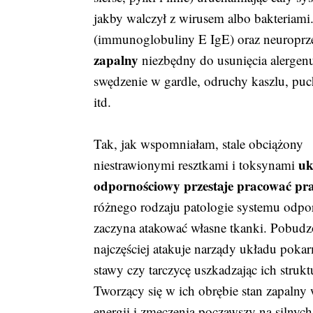
jakby walczył z wirusem albo bakteriami
(immunoglobuliny E IgE) oraz neuroprze
zapalny
niezbędny do usunięcia alergenu
swędzenie w gardle, odruchy kaszlu, puc
itd.
Tak, jak wspomniałam, stale obciążony
uk
niestrawionymi resztkami i toksynami
odpornościowy przestaje pracować pr
różnego rodzaju patologie systemu odp
zaczyna atakować własne tkanki. Pobud
najczęściej atakuje narządy układu pokar
stawy czy tarczycę uszkadzając ich strukt
Tworzący się w ich obrębie stan zapal
energii i zmęczenia począwszy na silny