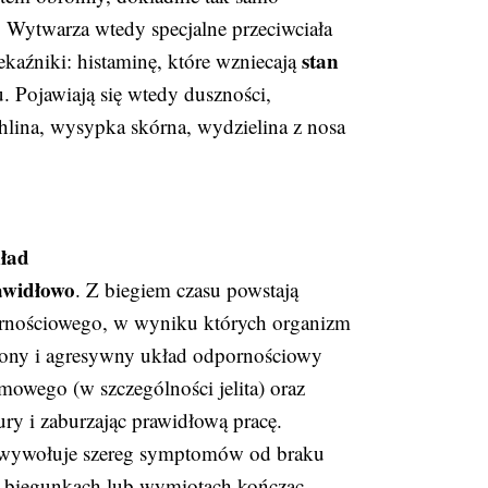
. Wytwarza wtedy specjalne przeciwciała
stan
kaźniki: histaminę, które wzniecają
. Pojawiają się wtedy duszności,
hlina, wysypka skórna, wydzielina z nosa
ład
awidłowo
. Z biegiem czasu powstają
ornościowego, w wyniku których organizm
zony i agresywny układ odpornościowy
mowego (w szczególności jelita) oraz
ury i zaburzając prawidłową pracę.
ny wywołuje szereg symptomów od braku
ch biegunkach lub wymiotach kończąc.