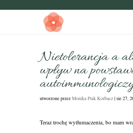
Nietolerancja a al
wpływ na powstawa
autoimmunologicz
utworzone przez
Monika Ptak Korbacz
|
sie 27, 
Teraz trochę wytłumaczenia, bo mam wr