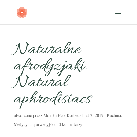
Naturalne
afrodyzjaki.
Natural
aphrodisiacs
utworzone przez
Monika Ptak Korbacz
|
lut 2, 2019
|
Kuchnia
,
Medycyna ajurwedyjska
|
0 komentarzy