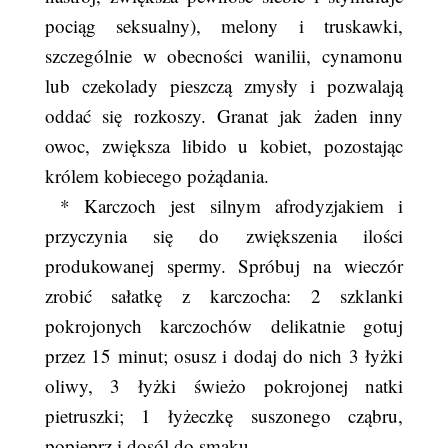
pociąg seksualny), melony i truskawki,
szczególnie w obecności wanilii, cynamonu
lub czekolady pieszczą zmysły i pozwalają
oddać się rozkoszy. Granat jak żaden inny
owoc, zwiększa libido u kobiet, pozostając
królem kobiecego pożądania.
* Karczoch jest silnym afrodyzjakiem i
przyczynia się do zwiększenia ilości
produkowanej spermy. Spróbuj na wieczór
zrobić sałatkę z karczocha: 2 szklanki
pokrojonych karczochów delikatnie gotuj
przez 15 minut; osusz i dodaj do nich 3 łyżki
oliwy, 3 łyżki świeżo pokrojonej natki
pietruszki; 1 łyżeczkę suszonego cząbru,
popieprz i dosól do smaku.