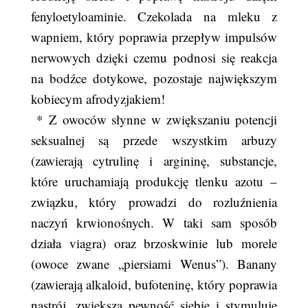
fenyloetyloaminie. Czekolada na mleku z
wapniem, który poprawia przepływ impulsów
nerwowych dzięki czemu podnosi się reakcja
na bodźce dotykowe, pozostaje największym
kobiecym afrodyzjakiem!
* Z owoców słynne w zwiększaniu potencji
seksualnej są przede wszystkim arbuzy
(zawierają cytrulinę i argininę, substancje,
które uruchamiają produkcję tlenku azotu –
związku, który prowadzi do rozluźnienia
naczyń krwionośnych. W taki sam sposób
działa viagra) oraz brzoskwinie lub morele
(owoce zwane „piersiami Wenus”). Banany
(zawierają alkaloid, bufoteninę, który poprawia
nastrój, zwiększa pewność siebie i stymuluje