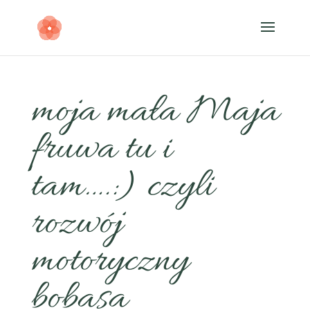
moja mała Maja
fruwa tu i
tam….:) czyli
rozwój
motoryczny
bobasa