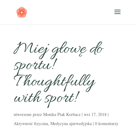
Miej głowę do
sportu!
Thoughtfully
with sport!
utworzone przez
Monika Ptak Korbacz
|
wrz 17, 2018
|
Aktywność fizyczna
,
Medycyna ajurwedyjska
|
0 komentarzy