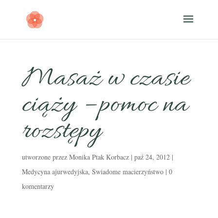
Masaż w czasie
ciąży – pomoc na
rozstępy
utworzone przez
Monika Ptak Korbacz
|
paź 24, 2012
|
Medycyna ajurwedyjska
,
Świadome macierzyństwo
|
0
komentarzy