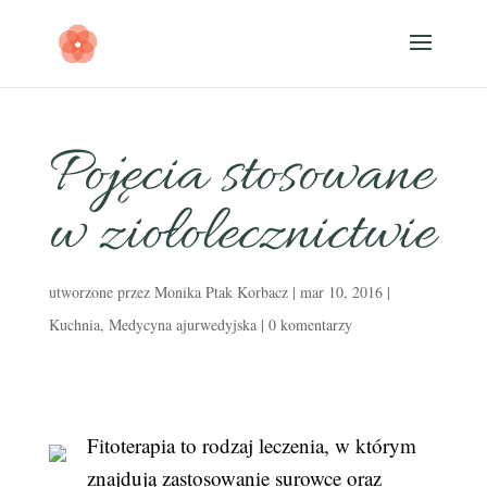
Pojęcia stosowane
w ziołolecznictwie
utworzone przez
Monika Ptak Korbacz
|
mar 10, 2016
|
Kuchnia
,
Medycyna ajurwedyjska
|
0 komentarzy
Fitoterapia to rodzaj leczenia, w którym
znajdują zastosowanie surowce oraz