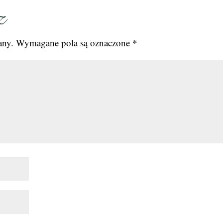
z
any.
Wymagane pola są oznaczone
*