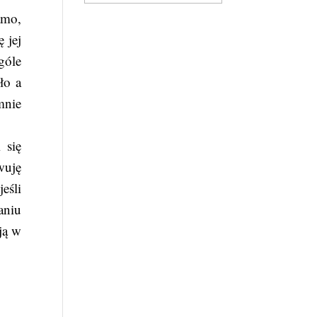
amo,
 jej
góle
ło a
mnie
 się
wuję
eśli
aniu
ją w