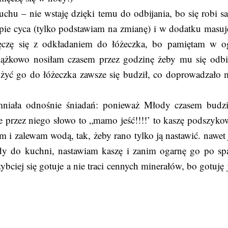
uchu – nie wstaję dzięki temu do odbijania, bo się robi s
apie cyca (tylko podstawiam na zmianę) i w dodatku masuję
ęczę się z odkładaniem do łóżeczka, bo pamiętam w o
iążkowo nosiłam czasem przez godzinę żeby mu się odbi
żyć go do łóżeczka zawsze się budził, co doprowadzało 
omniała odnośnie śniadań: ponieważ Młody czasem budzi
 przez niego słowo to „mamo jeść!!!!’ to kaszę podszyko
i zalewam wodą, tak, żeby rano tylko ją nastawić. nawet j
edy do kuchni, nastawiam kaszę i zanim ogarnę go po sp
bciej się gotuje a nie traci cennych minerałów, bo gotuję 