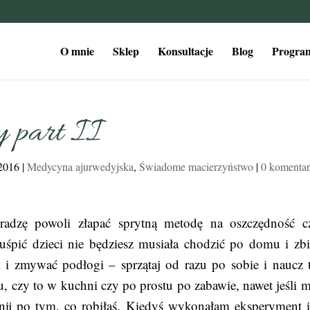
O mnie
Sklep
Konsultacje
Blog
Program
y part II
 2016
|
Medycyna ajurwedyjska
,
Świadome macierzyństwo
|
0 komenta
o radzę powoli złapać sprytną metodę na oszczędność c
uśpić dzieci nie będziesz musiała chodzić po domu i zbi
 i zmywać podłogi – sprzątaj od razu po sobie i naucz 
czy to w kuchni czy po prostu po zabawie, nawet jeśli m
ątnij po tym, co robiłaś. Kiedyś wykonałam eksperyment i