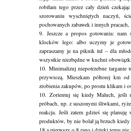
robiłam tego przez cały dzień czekając
szorowaniu wyschniętych naczyń, śc
pochowanych zabawek i innych pracach, k
9. Jeszcze a propos gotowania: nam 
klocków lego: albo uczymy je gotow
zapraszamy je na piknik itd – dla mło
wszystkie niezbędne w kuchni obowiązki
10. Minimalizuj niepotrzebne targanie 
przywiozą. Mieszkam półtorej km od
zrobienia zakupów, po prostu klikam i os
10. Zorientuj się kiedy Maluch, jeśli
próbach, np. z suszonymi śliwkami, ryże
reakcja. Jeśli zatem gdzieś się planuj
produktów, by nie bolał ją brzuch kiedy 
18 a pierwszy o 8 rano i dzięki temu nie