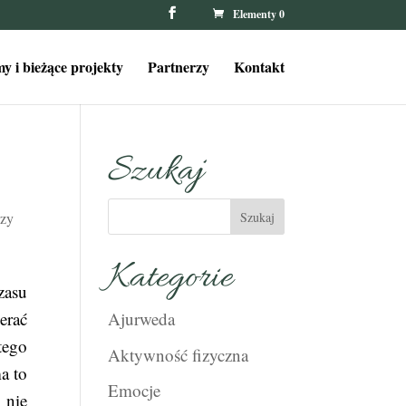
Elementy 0
y i bieżące projekty
Partnerzy
Kontakt
Szukaj
rzy
Kategorie
zasu
erać
Ajurweda
tego
Aktywność fizyczna
a to
Emocje
 nie