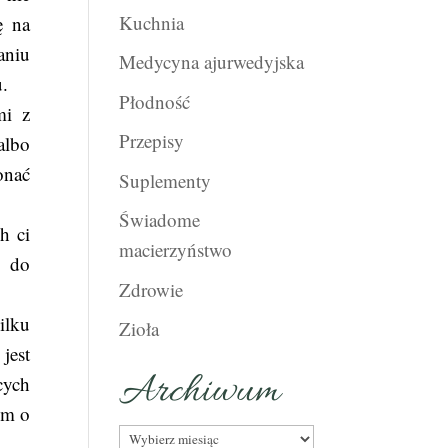
Kuchnia
ę na
aniu
Medycyna ajurwedyjska
u.
Płodność
mi z
Przepisy
albo
onać
Suplementy
Świadome
h ci
macierzyństwo
a do
Zdrowie
ilku
Zioła
jest
Archiwum
cych
em o
Archiwum