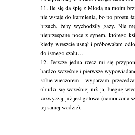
11. Ile się da śpię z Młodą na moim brz
nie wstaję do karmienia, bo po prostu ł
brzuch, żeby wychodziły gazy. Nie m
nieprzespane noce z synem, którego ks
kiedy wreszcie usnął i próbowałam odło
do istnego szału…
12. Jeszcze jedna rzecz mi się przyp
bardzo wcześnie i pierwsze wypowiadane
sobie wieczorem – wyparzam, przecedzam 
obudzi się wcześniej niż ja, biegnę wt
zazwyczaj już jest gotowa (namoczona szy
tej samej wodzie).