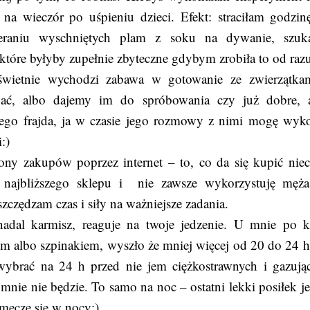
 na wieczór po uśpieniu dzieci. Efekt: straciłam godzin
ieraniu wyschniętych plam z soku na dywanie, szuk
tóre byłyby zupełnie zbyteczne gdybym zrobiła to od raz
świetnie wychodzi zabawa w gotowanie ze zwierzątka
ać, albo dajemy im do spróbowania czy już dobre, 
dego frajda, ja w czasie jego rozmowy z nimi mogę wyk
:)
tony zakupów poprzez internet – to, co da się kupić niec
 najbliższego sklepu i nie zawsze wykorzystuję męż
zczędzam czas i siły na ważniejsze zadania.
 nadal karmisz, reaguje na twoje jedzenie. U mnie po k
m albo szpinakiem, wyszło że mniej więcej od 20 do 24 h 
ę wybrać na 24 h przed nie jem ciężkostrawnych i gazują
mnie nie będzie. To samo na noc – ostatni lekki posiłek j
 męczę się w nocy:)