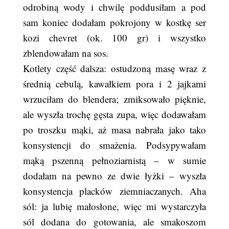
odrobiną wody i chwilę poddusiłam a pod
sam koniec dodałam pokrojony w kostkę ser
kozi chevret (ok. 100 gr) i wszystko
zblendowałam na sos.
Kotlety część dalsza: ostudzoną masę wraz z
średnią cebulą, kawałkiem pora i 2 jajkami
wrzuciłam do blendera; zmiksowało pięknie,
ale wyszła trochę gęsta zupa, więc dodawałam
po troszku mąki, aż masa nabrała jako tako
konsystencji do smażenia. Podsypywałam
mąką pszenną pełnoziarnistą – w sumie
dodałam na pewno ze dwie łyżki – wyszła
konsystencja placków ziemniaczanych. Aha
sól: ja lubię małosłone, więc mi wystarczyła
sól dodana do gotowania, ale smakoszom