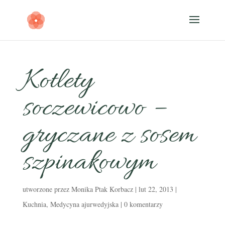
Kotlety
soczewicowo –
gryczane z sosem
szpinakowym
utworzone przez
Monika Ptak Korbacz
|
lut 22, 2013
|
Kuchnia
,
Medycyna ajurwedyjska
|
0 komentarzy