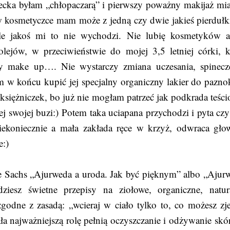
ecka byłam „chłopaczarą” i pierwszy poważny makijaż mi
w kosmetyczce mam może z jedną czy dwie jakieś pierdułk
ale jakoś mi to nie wychodzi. Nie lubię kosmetyków 
lejów, w przeciwieństwie do mojej 3,5 letniej córki, k
by make up…. Nie wystarczy zmiana uczesania, spinecz
w końcu kupić jej specjalny organiczny lakier do paznok
siężniczek, bo już nie mogłam patrzeć jak podkrada teści
j swojej buzi:) Potem taka uciapana przychodzi i pyta czy 
iekoniecznie a mała zakłada ręce w krzyż, odwraca gło
e:)
e Sachs „Ajurweda a uroda. Jak być pięknym” albo „Ajur
iesz świetne przepisy na ziołowe, organiczne, natur
godne z zasadą: „wcieraj w ciało tylko to, co możesz zje
ała najważniejszą rolę pełnią oczyszczanie i odżywanie skór