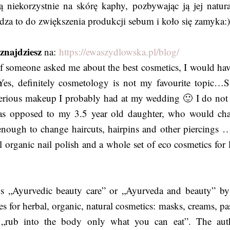
niekorzystnie na skórę kaphy, pozbywając ją jej natura
za to do zwiększenia produkcji sebum i koło się zamyka:
znajdziesz
na:
https://ewaszydlowska.pl/blog/
if someone asked me about the best cosmetics, I would hav
Yes, definitely cosmetology is not my favourite topic…S
 serious makeup I probably had at my wedding 🙂 I do not 
, as opposed to my 3.5 year old daughter, who would ch
nough to change haircuts, hairpins and other piercings 
l organic nail polish and a whole set of eco cosmetics for l
s „Ayurvedic beauty care” or „Ayurveda and beauty” by
s for herbal, organic, natural cosmetics: masks, creams, pas
e: „rub into the body only what you can eat”. The aut