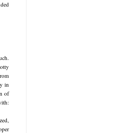
nded
ouch.
otty
from
ly in
n of
ith:
zed,
oper