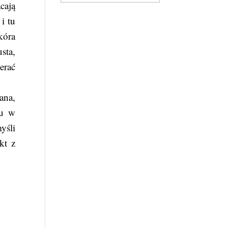
cają
i tu
kóra
sta,
erać
ana,
cu w
yśli
kt z