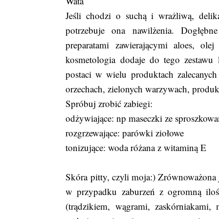
Wata
Jeśli chodzi o suchą i wrażliwą, deli
potrzebuje ona nawilżenia. Dogłęb
preparatami zawierającymi aloes, ole
kosmetologia dodaje do tego zestawu 
postaci w wielu produktach zalecanych 
orzechach, zielonych warzywach, produ
Spróbuj zrobić zabiegi:
odżywiające: np maseczki ze sproszkow
rozgrzewające: parówki ziołowe
tonizujące: woda różana z witaminą E
Skóra pitty, czyli moja:) Zrównoważona j
w przypadku zaburzeń z ogromną iloś
(trądzikiem, wągrami, zaskórniakami,