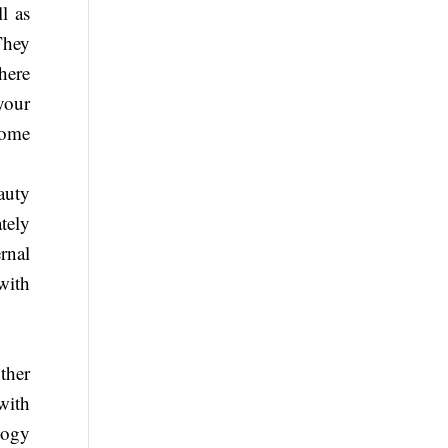
l as
They
here
your
come
auty
tely
rnal
with
ther
with
logy