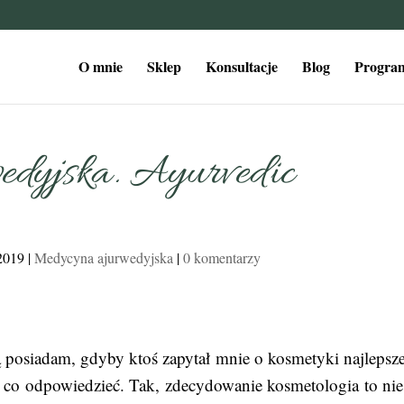
O mnie
Sklep
Konsultacje
Blog
Program
wedyjska. Ayurvedic
2019
|
Medycyna ajurwedyjska
|
0 komentarzy
ą posiadam, gdyby ktoś zapytał mnie o kosmetyki najlepsze
 co odpowiedzieć. Tak, zdecydowanie kosmetologia to nie 