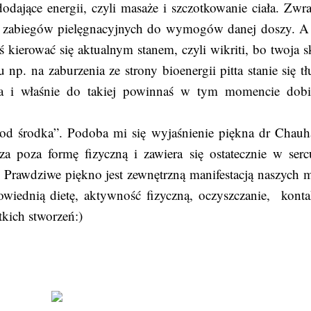
odające energii, czyli masaże i szczotkowanie ciała. Zwra
a zabiegów pielęgnacyjnych do wymogów danej doszy. A 
 kierować się aktualnym stanem, czyli wikriti, bo twoja s
np. na zaburzenia ze strony bioenergii pitta stanie się tłu
wa i właśnie do takiej powinnaś w tym momencie dobi
„od środka”. P
odoba mi się wyjaśnienie piękna dr Chauh
za poza formę fizyczną i zawiera się ostatecznie w ser
…) Prawdziwe piękno jest zewnętrzną manifestacją naszych m
iednią dietę, aktywność fizyczną, oczyszczanie, konta
stkich stworzeń:)