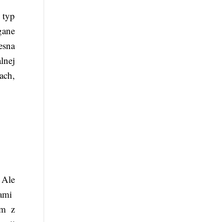
 typ
gane
esna
lnej
ach,
 Ale
kami
im z