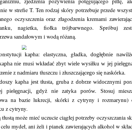
ganizmu, zjedzenia pożywienia potęgującego pittę, ale
gólnie w strefie T. Ten rodzaj skóry potrzebuje przede wszys
anego oczyszczenia oraz złagodzenia kremami zawierają
anku, nagietka, fiołka trójbarwnego. Spróbuj zes
 drzewa sandałowym i wodą różaną.
nstytucji kapha: elastyczna, gładka,
dogłębnie nawilż
 kapha nie musi wkładać zbyt wiele wysiłku w jej pielęgna
czenie z nadmiaru tłuszczu i złuszczającego się naskórka.
doszy kapha jest tłusta, gruba z dobrze widocznymi por
miesz
j pielęgnacji, gdyż nie zatyka porów. Stosuj
owa na bazie lukrecji, skórki z cytryny i rozmarynu) 
ku z cytryny.
tłustą może mieć uczucie ciągłej potrzeby oczyszczania sk
elu mydeł, ani żeli i pianek zawierających alkohol w skład