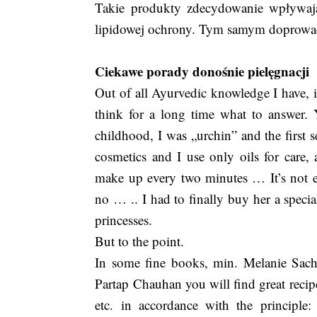
Takie produkty zdecydowanie wpływają 
lipidowej ochrony. Tym samym doprowad
Ciekawe porady donośnie pielęgnacji 
Out of all Ayurvedic knowledge I have, 
think for a long time what to answer. 
childhood, I was „urchin” and the first
cosmetics and I use only oils for care
make up every two minutes … It’s not e
no … .. I had to finally buy her a specia
princesses.
But to the point.
In some fine books, min. Melanie Sach
Partap Chauhan you will find great recipe
etc. in accordance with the principl