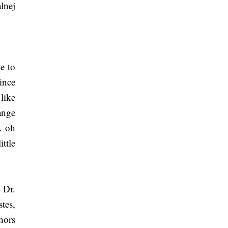
lnej
)
e to
ince
like
ange
… oh
ittle
 Dr.
tes,
hors