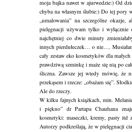
moja bajka nawet w ajurwedzie:) Od dzi
chyba na własnym ślubie:) Do tej pory 
„umalowania” na szczególne okazje, 
pielęgnacji używam tylko i wyłącznie o
najchętniej co dwie minuty zmieniała
innych pierdułeczek… o nie…. Musiałam 
cały zestaw eko kosmetyków dla małych k
prawdziwą szminkę i maże się nią po całe
śliczna. Zawsze jej wtedy mówię, że n
przekąsem i rzecze: „obażam się”. Słodki
Ale do rzeczy.
W kilku fajnych książkach, min. Melani
i piękno” dr Partapa Chauhana znajdz
kosmetyki: maseczki, kremy, pasty itd z
Autorzy podkreślają, że w pielęgnacji ci