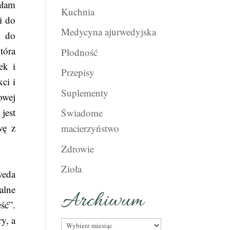
ałam
Kuchnia
i do
Medycyna ajurwedyjska
a do
tóra
Płodność
ek i
Przepisy
ci i
Suplementy
owej
jest
Świadome
wę z
macierzyństwo
Zdrowie
Zioła
weda
alne
Archiwum
ść”.
y, a
Archiwum