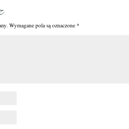
z
any.
Wymagane pola są oznaczone
*