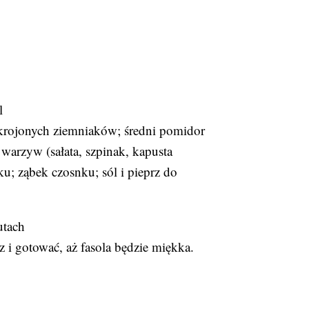
l
pokrojonych ziemniaków; średni pomidor
h warzyw (sałata, szpinak, kapusta
ku; ząbek czosnku; sól i pieprz do
utach
z i gotować, aż fasola będzie miękka.