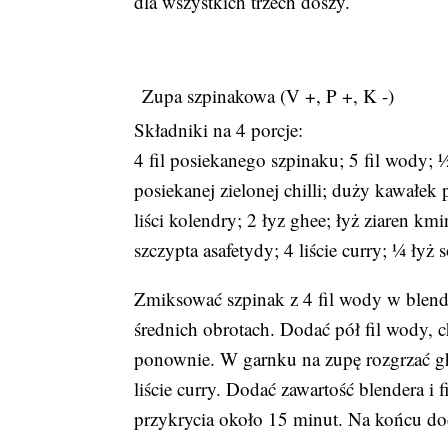
dla wszystkich trzech doszy.
Zupa szpinakowa (V +, P +, K -)
Składniki na 4 porcje:
4 fil posiekanego szpinaku; 5 fil wody; 
posiekanej zielonej chilli; duży kawałek
liści kolendry; 2 łyz ghee; łyż ziaren kmi
szczypta asafetydy; 4 liście curry; ¼ łyż 
Zmiksować szpinak z 4 fil wody w blend
średnich obrotach. Dodać pół fil wody, ch
ponownie. W garnku na zupę rozgrzać gh
liście curry. Dodać zawartość blendera i 
przykrycia około 15 minut. Na końcu do