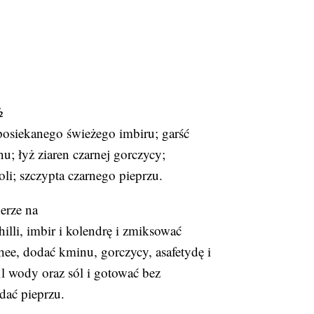
½
 posiekanego świeżego imbiru; garść
nu; łyż ziaren czarnej gorczycy;
soli; szczypta czarnego pieprzu.
erze na
illi, imbir i kolendrę i zmiksować
ee, dodać kminu, gorczycy, asafetydę i
fil wody oraz sól i gotować bez
dać pieprzu.