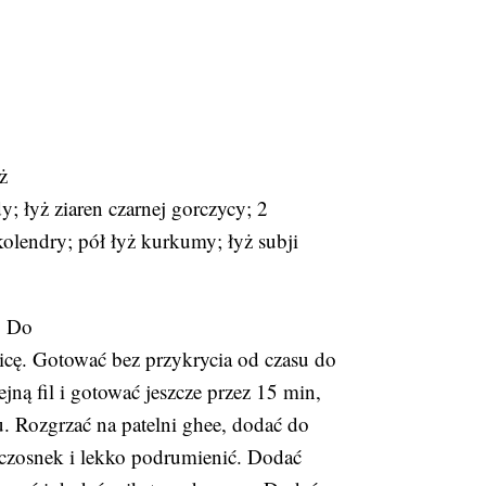
ż
dy; łyż ziaren czarnej gorczycy; 2
 kolendry; pół łyż kurkumy; łyż subji
. Do
wicę. Gotować bez przykrycia od czasu do
jną fil i gotować jeszcze przez 15 min,
u. Rozgrzać na patelni ghee, dodać do
 czosnek i lekko podrumienić. Dodać