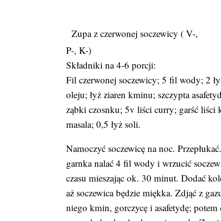
Zupa z czerwonej soczewicy ( V-,
P-, K-)
Składniki na 4-6 porcji:
Fil czerwonej soczewicy; 5 fil wody; 2 ły
oleju; łyż ziaren kminu; szczypta asafety
ząbki czosnku; 5v liści curry; garść liści
masala; 0,5 łyż soli.
Namoczyć soczewicę na noc. Przepłukać
garnka nalać 4 fil wody i wrzucić socze
czasu mieszając ok. 30 minut. Dodać kole
aż soczewica będzie miękka. Zdjąć z gaz
niego kmin, gorczycę i asafetydę; potem