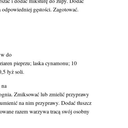
eszać i dodać miksturę do zupy. Dodać
ia odpowiedniej gęstości. Zagotować.
zyw do
 ziaren pieprzu; laska cynamonu; 10
5 łyż soli.
 na
 ognia. Zmiksować lub zmielić przyprawy
rumienić na nim przyprawy. Dodać tłuszcz
towane razem warzywa tracą swój osobny