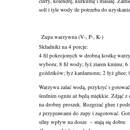
curry, kolendrę, kurkumę i masalę. Zami
soli i tyle wody ile potrzeba do uzyskan
Zupa warzywna (V-, P-, K-)
Składniki na 4 porcje:
4 fil pokrojonych w drobną kostkę war
wyboru; 8 fil wody; łyż ziaren kminu; 6
goździków; łyż kardamonu; 2 łyż ghee; 0,
Warzywa zalać wodą, przykryć i gotować
średnim ogniu aż będą miękkie. Zdjąć z
na drobny proszek. Rozgrzać ghee i pod
z przyprawami do zupy i zagotować. Go
silny wpływ na dosze – stają się dobre