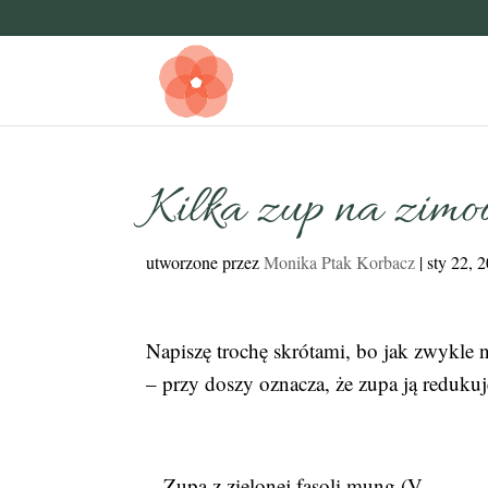
Kilka zup na zimo
utworzone przez
Monika Ptak Korbacz
|
sty 22, 
Napiszę trochę skrótami, bo jak zwykle 
– przy doszy oznacza, że zupa ją redukuj
Zupa z zielonej fasoli mung (V -,