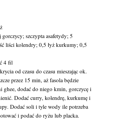
yż
ej gorczycy; szczypta asafetydy; 5
ść liści kolendry; 0,5 łyż kurkumy; 0,5
 4 fil
krycia od czasu do czasu mieszając ok.
zcze przez 15 min, aż fasola będzie
ni ghee, dodać do niego kmin, gorczycę i
ienić. Dodać curry, kolendrę, kurkumę i
py. Dodać soli i tyle wody ile potrzeba
otować i podać do ryżu lub placka.