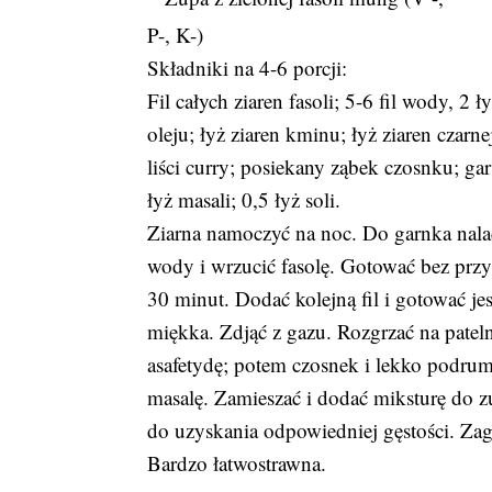
P-, K-)
Składniki na 4-6 porcji:
Fil całych ziaren fasoli; 5-6 fil wody, 2 ł
oleju; łyż ziaren kminu; łyż ziaren czarn
liści curry; posiekany ząbek czosnku; gar
łyż masali; 0,5 łyż soli.
Ziarna namoczyć na noc. Do garnka nalać
wody i wrzucić fasolę. Gotować bez przy
30 minut. Dodać kolejną fil i gotować jes
miękka. Zdjąć z gazu. Rozgrzać na patel
asafetydę; potem czosnek i lekko podrum
masalę. Zamieszać i dodać miksturę do zu
do uzyskania odpowiedniej gęstości. Zag
Bardzo łatwostrawna.