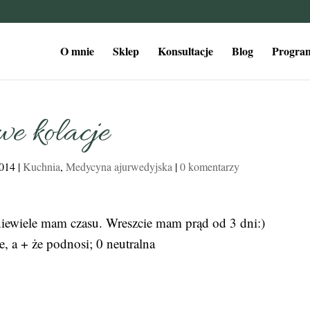
O mnie
Sklep
Konsultacje
Blog
Program
we kolacje
2014
|
Kuchnia
,
Medycyna ajurwedyjska
|
0 komentarzy
niewiele mam czasu. Wreszcie mam prąd od 3 dni:)
e, a + że podnosi; 0 neutralna