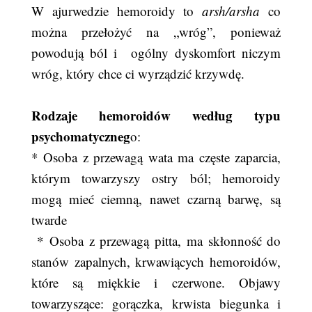
W ajurwedzie hemoroidy to
arsh/arsha
co
można przełożyć na „wróg”, ponieważ
powodują ból i ogólny dyskomfort niczym
wróg, który chce ci wyrządzić krzywdę.
Rodzaje hemoroidów według typu
psychomatyczneg
o:
* Osoba z przewagą wata ma częste zaparcia,
którym towarzyszy ostry ból; hemoroidy
mogą mieć ciemną, nawet czarną barwę, są
twarde
* Osoba z przewagą pitta, ma skłonność do
stanów zapalnych, krwawiących hemoroidów,
które są miękkie i czerwone. Objawy
towarzyszące: gorączka, krwista biegunka i