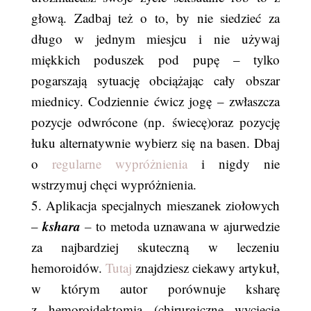
głową. Zadbaj też o to, by nie siedzieć za
długo w jednym miesjcu i nie używaj
miękkich poduszek pod pupę – tylko
pogarszają sytuację obciążając cały obszar
miednicy. Codziennie ćwicz jogę – zwłaszcza
pozycje odwrócone (np. świecę)oraz pozycję
łuku alternatywnie wybierz się na basen. Dbaj
o
regularne wypróżnienia
i nigdy nie
wstrzymuj chęci wypróżnienia.
5. Aplikacja specjalnych mieszanek ziołowych
kshara
–
–
to metoda uznawana w ajurwedzie
za najbardziej skuteczną w leczeniu
hemoroidów.
Tutaj
znajdziesz ciekawy artykuł,
w którym autor porównuje ksharę
z hemoroidektomią (chirurgiczne wycięcie