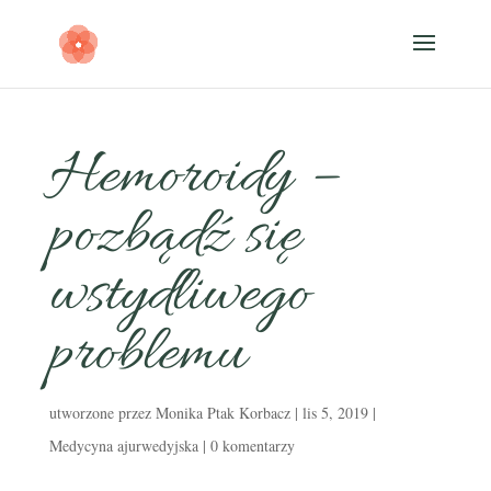
Hemoroidy –
pozbądź się
wstydliwego
problemu
utworzone przez
Monika Ptak Korbacz
|
lis 5, 2019
|
Medycyna ajurwedyjska
|
0 komentarzy