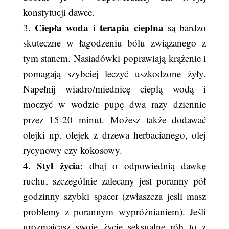
konstytucji dawce.
Ciepła woda i terapia cieplna
3.
są bardzo
skuteczne w łagodzeniu bólu związanego z
tym stanem. Nasiadówki poprawiają krążenie i
pomagają szybciej leczyć uszkodzone żyły.
Napełnij wiadro/miednicę ciepłą wodą i
moczyć w wodzie pupę dwa razy dziennie
przez 15-20 minut. Możesz także dodawać
olejki np. olejek z drzewa herbacianego, olej
rycynowy czy kokosowy.
Styl życia
4.
: dbaj o odpowiednią dawkę
ruchu, szczególnie zalecany jest poranny pół
godzinny szybki spacer (zwłaszcza jesli masz
problemy z porannym wypróżnianiem). Jeśli
urozmaicasz swoje życie seksualne rób to z