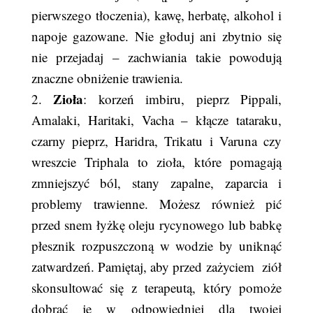
pierwszego tłoczenia), kawę, herbatę, alkohol i
napoje gazowane. Nie głoduj ani zbytnio się
nie przejadaj – zachwiania takie powodują
znaczne obniżenie trawienia.
Zioła
2.
: korzeń imbiru, pieprz Pippali,
Amalaki, Haritaki, Vacha – kłącze tataraku,
czarny pieprz, Haridra, Trikatu i Varuna czy
wreszcie Triphala to zioła, które pomagają
zmniejszyć ból, stany zapalne, zaparcia i
problemy trawienne. Możesz również pić
przed snem łyżkę oleju rycynowego lub babkę
płesznik rozpuszczoną w wodzie by uniknąć
zatwardzeń. Pamiętaj, aby przed zażyciem ziół
skonsultować się z terapeutą, który pomoże
dobrać je w odpowiedniej dla twojej