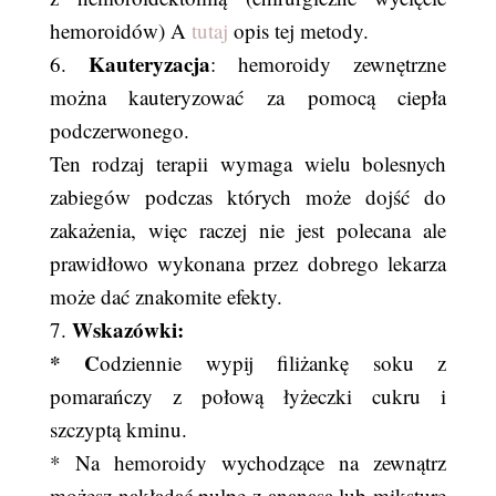
hemoroidów) A
tutaj
opis tej metody.
Kauteryzacja
6.
: hemoroidy zewnętrzne
można kauteryzować za pomocą ciepła
podczerwonego.
Ten rodzaj terapii wymaga wielu bolesnych
zabiegów podczas których może dojść do
zakażenia, więc raczej nie jest polecana ale
prawidłowo wykonana przez dobrego lekarza
może dać znakomite efekty.
Wskazówki:
7.
* C
odziennie wypij filiżankę soku z
pomarańczy z połową łyżeczki cukru i
szczyptą kminu.
* Na hemoroidy wychodzące na zewnątrz
możesz nakładać pulpę z ananasa lub miksturę