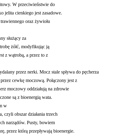
litowy. W przeciwieństwie do
jelita cienkiego jest zasadowe.
ia trawiennego oraz żywiołu
ny służący za
robę żółć, modyfikując ją
t z wątrobą, a przez to z
ydalany przez nerki.
Mocz
stale
spływa do pęcherza
 przez
cewkę moczową
. Połączony jest z
erz moczowy oddziałują na zdrowie
ączone są z bioenergią wata.
em w
 czyli obszar działania trzech
tych narządów. Pusty, bowiem
ę, przez którą przepływają bioenergie.