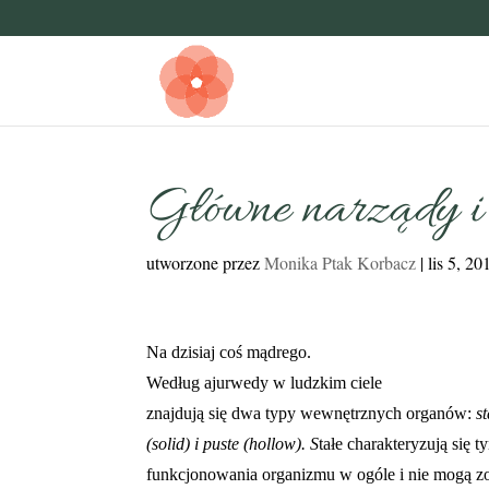
Główne narządy i 
utworzone przez
Monika Ptak Korbacz
|
lis 5, 20
Na dzisiaj coś mądrego.
Według ajurwedy w ludzkim ciele
znajdują się dwa typy wewnętrznych organów:
s
(solid) i puste (hollow). S
tałe charakteryzują się 
funkcjonowania organizmu w ogóle i nie mogą zos