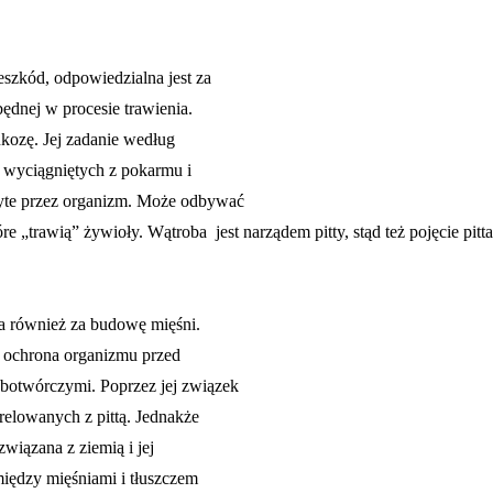
zeszkód, odpowiedzialna jest za
ędnej w procesie trawienia.
ukozę. Jej zadanie według
, wyciągniętych z pokarmu i
żyte przez organizm. Może odbywać
re „trawią” żywioły. Wątroba jest narządem pitty, stąd też pojęcie pitt
lna również za budowę mięśni.
i ochrona organizmu przed
obotwórczymi. Poprzez jej związek
orelowanych z pittą. Jednakże
związana z ziemią i jej
między mięśniami i tłuszczem