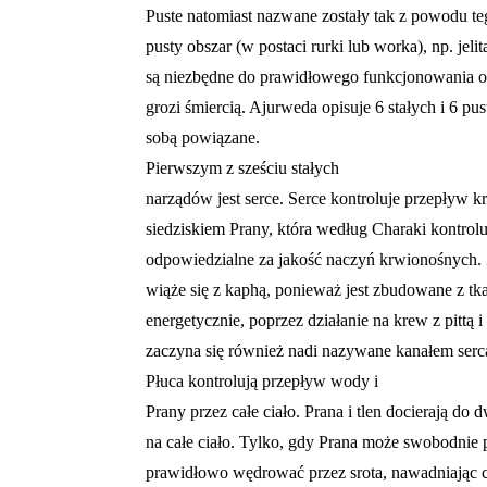
Puste natomiast nazwane zostały tak z powodu te
pusty obszar (w postaci rurki lub worka), np. jeli
są niezbędne do prawidłowego funkcjonowania or
grozi śmiercią. Ajurweda opisuje 6 stałych i 6 pu
sobą powiązane.
Pierwszym z sześciu stałych
narządów jest serce. Serce kontroluje przepływ krw
siedziskiem Prany, która według Charaki kontrolu
odpowiedzialne za jakość naczyń krwionośnych. 
wiąże się z kaphą, ponieważ jest zbudowane z tka
energetycznie, poprzez działanie na krew z pittą
zaczyna się również nadi nazywane kanałem serc
Płuca kontrolują przepływ wody i
Prany przez całe ciało. Prana i tlen docierają do
na całe ciało. Tylko, gdy Prana może swobodnie
prawidłowo wędrować przez srota, nawadniając c