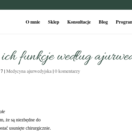
O mnie
Sklep
Konsultacje
Blog
Program
ich funkcje według ajurwe
17
|
Medycyna ajurwedyjska
|
0 komentarzy
tałe
tym, że są niezbędne do
tać usunięte chirurgicznie.