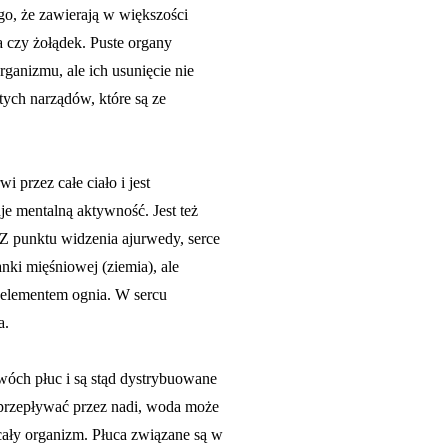
go, że zawierają w większości
ta czy żołądek. Puste organy
ganizmu, ale ich usunięcie nie
stych narządów, które są ze
i przez całe ciało i jest
je mentalną aktywność. Jest też
Z punktu widzenia ajurwedy, serce
nki mięśniowej (ziemia), ale
 i elementem ognia. W sercu
a.
 dwóch płuc i są stąd dystrybuowane
 przepływać przez nadi, woda może
ały organizm. Płuca związane są w