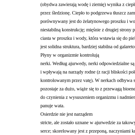
(obydwa zawierają wodę i ziemię) wynika z ciep
przez śledzionę. Ciepło to podgrzewa tłuszcz zam
porównywany jest do żelatynowego proszku i w
niestabilną konstrukcję; mięśnie z drugiej stron
ciasta w proszku i wody, która wstawia się do pie
jest solidna struktura, bardziej stabilna od galare
Płyny w organizmie kontrolują
nerki. Według ajurwedy, nerki odpowiedzialne są 
i wpływają na narządy rodne (z racji bliskości p
kontrolowanym przez vatę). W nerkach odbywa się
pozostaje za dużo, wiąże się to z przewagą bioe
do czynienia z wysuszeniem organizmu i nadmi
panuje wata.
Osierdzie nie jest narządem
stricte, ale zostało uznane w ajurwedzie za takowy
serce; skorelowany jest z przeponą, naczyniami 