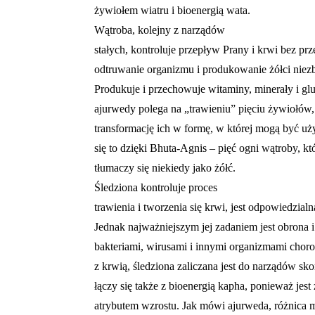
żywiołem wiatru i bioenergią wata.
Wątroba, kolejny z narządów
stałych, kontroluje przepływ Prany i krwi bez pr
odtruwanie organizmu i produkowanie żółci niezb
Produkuje i przechowuje witaminy, minerały i gl
ajurwedy polega na „trawieniu” pięciu żywiołów
transformację ich w formę, w której mogą być u
się to dzięki Bhuta-Agnis – pięć ogni wątroby, któ
tłumaczy się niekiedy jako żółć.
Śledziona kontroluje proces
trawienia i tworzenia się krwi, jest odpowiedzia
Jednak najważniejszym jej zadaniem jest obrona 
bakteriami, wirusami i innymi organizmami chor
z krwią, śledziona zaliczana jest do narządów sk
łączy się także z bioenergią kapha, ponieważ jest 
atrybutem wzrostu. Jak mówi ajurweda, różnica 