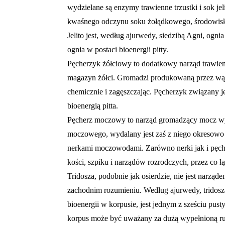
wydzielane są enzymy trawienne trzustki i sok je
kwaśnego odczynu soku żołądkowego, środowisko 
Jelito jest, według ajurwedy, siedzibą Agni, ogn
ognia w postaci bioenergii pitty.
Pęcherzyk żółciowy to dodatkowy narząd trawien
magazyn żółci. Gromadzi produkowaną przez wąt
chemicznie i zagęszczając. Pęcherzyk związany jes
bioenergią pitta.
Pęcherz moczowy to narząd gromadzący
mocz
w
moczowego, wydalany jest zaś z niego okresowo
nerkami moczowodami. Zarówno nerki jak i pęch
kości, szpiku i narządów rozrodczych, przez co ł
Tridosza, podobnie jak osierdzie, nie jest narząd
zachodnim rozumieniu. Według ajurwedy, tridosza,
bioenergii w korpusie, jest jednym z sześciu pus
korpus może być uważany za dużą wypełnioną rur