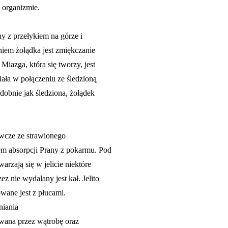
 organizmie.
y z przełykiem na górze i
iem żołądka jest zmiękczanie
iazga, która się tworzy, jest
iała w połączeniu ze śledzioną
odobnie jak śledziona, żołądek
żywcze ze strawionego
em absorpcji Prany z pokarmu. Pod
rzają się w jelicie niektóre
z nie wydalany jest kał. Jelito
lowane jest z płucami.
niania
owana przez wątrobę oraz