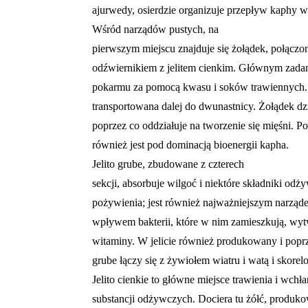
ajurwedy, osierdzie organizuje przepływ kaphy w
Wśród narządów pustych, na
pierwszym miejscu znajduje się żołądek, połączon
odźwiernikiem z jelitem cienkim. Głównym zadan
pokarmu za pomocą kwasu i soków trawiennych. M
transportowana dalej do dwunastnicy. Żołądek dz
poprzez co oddziałuje na tworzenie się mięśni. P
również jest pod dominacją bioenergii kapha.
Jelito grube, zbudowane z czterech
sekcji, absorbuje wilgoć i niektóre składniki od
pożywienia; jest również najważniejszym narząd
wpływem bakterii, które w nim zamieszkują, wytwa
witaminy. W jelicie również produkowany i poprze
grube łączy się z żywiołem wiatru i watą i skore
Jelito cienkie to główne miejsce trawienia i wchła
substancji odżywczych. Dociera tu żółć, produk