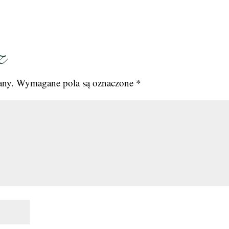
z
any.
Wymagane pola są oznaczone
*