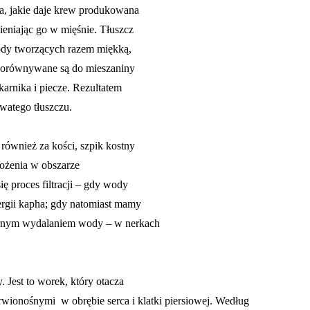
ła, jakie daje krew produkowana
ieniając go w mięśnie. Tłuszcz
ody tworzących razem miękką,
y porównywane są do mieszaniny
karnika i piecze. Rezultatem
towatego tłuszczu.
również za kości, szpik kostny
ołożenia w obszarze
 proces filtracji – gdy wody
nergii kapha; gdy natomiast mamy
ernym wydalaniem wody – w nerkach
. Jest to worek, który otacza
krwionośnymi w obrębie serca i klatki piersiowej. Według