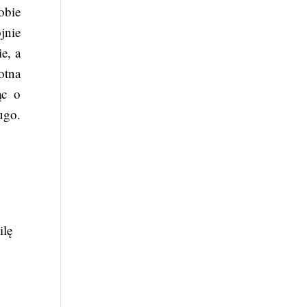
obie
jnie
e, a
otna
ąc o
ugo.
ilę