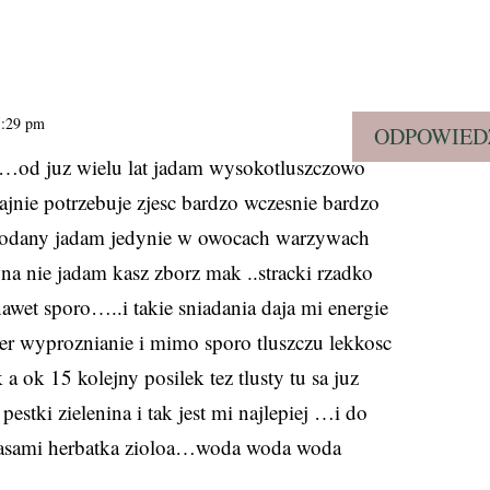
 5:29 pm
ODPOWIED
ze…od juz wielu lat jadam wysokotluszczowo
jnie potrzebuje zjesc bardzo wczesnie bardzo
lowodany jadam jedynie w owocach warzywach
na nie jadam kasz zborz mak ..stracki rzadko
wet sporo…..i takie sniadania daja mi energie
er wyproznianie i mimo sporo tluszczu lekkosc
a ok 15 kolejny posilek tez tlusty tu sa juz
stki zielenina i tak jest mi najlepiej …i do
asami herbatka zioloa…woda woda woda