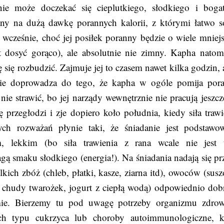
nie może doczekać się cieplutkiego, słodkiego i boga
any na dużą dawkę porannych kalorii, z którymi łatwo s
 wcześnie, choć jej posiłek poranny będzie o wiele mniejs
st dosyć gorąco), ale absolutnie nie zimny. Kapha natomi
 się rozbudzić. Zajmuje jej to czasem nawet kilka godzin, 
acie doprowadza do tego, że kapha w ogóle pomija por
i nie strawić, bo jej narządy wewnętrznie nie pracują jeszcz
hę przegłodzi i zje dopiero koło południa, kiedy siła trawi
ych rozważań płynie taki, że śniadanie jest podstaw
m, lekkim (bo siła trawienia z rana wcale nie jest 
agą smaku słodkiego (energia!). Na śniadania nadają się pr
ch zbóż (chleb, płatki, kasze, ziarna itd), owoców (susz
. chudy twarożek, jogurt z ciepłą wodą) odpowiednio dob
mie. Bierzemy tu pod uwagę potrzeby organizmu zdro
ych typu cukrzyca lub choroby autoimmunologiczne, k