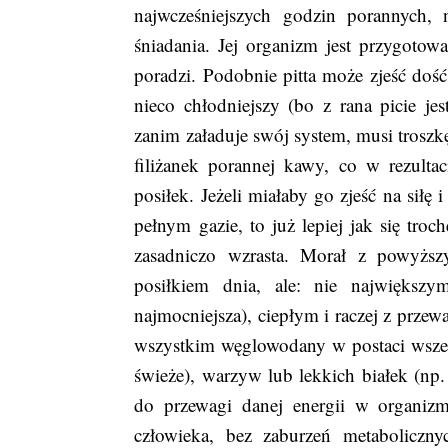
najwcześniejszych godzin porannych, 
śniadania. Jej organizm jest przygotow
poradzi. Podobnie pitta może zjeść dość
nieco chłodniejszy (bo z rana picie je
zanim załaduje swój system, musi troszkę
filiżanek porannej kawy, co w rezult
posiłek. Jeżeli miałaby go zjeść na siłę 
pełnym gazie, to już lepiej jak się troc
zasadniczo wzrasta. Morał z powyższ
posiłkiem dnia, ale: nie największy
najmocniejsza), ciepłym i raczej z przew
wszystkim węglowodany w postaci wszelki
świeże), warzyw lub lekkich białek (np
do przewagi danej energii w organiz
człowieka, bez zaburzeń metaboliczn