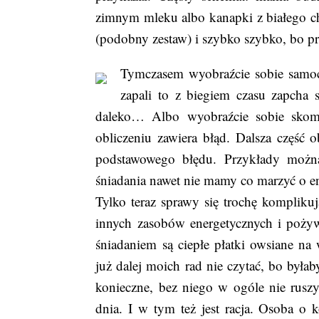
zimnym mleku albo kanapki z białego ch
(podobny zestaw) i szybko szybko, bo p
Tymczasem wyobraźcie sobie samoch
zapali to z biegiem czasu zapcha 
daleko… Albo wyobraźcie sobie skomp
obliczeniu zawiera błąd. Dalsza część 
podstawowego błędu. Przykłady można
śniadania nawet nie mamy co marzyć o en
Tylko teraz sprawy się trochę komplikuj
innych zasobów energetycznych i pożyw
śniadaniem są ciepłe płatki owsiane n
już dalej moich rad nie czytać, bo była
konieczne, bez niego w ogóle nie ruszy
dnia. I w tym też jest racja. Osoba o 