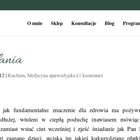
O mnie
Sklep
Konsultacje
Blog
Program
dania
012
|
Kuchnia
,
Medycyna ajurwedyjska
|
1 komentarz
y jak fundamentalne znaczenie dla zdrowia ma pożyw
 dłużej, wtuleni w ciepłą poduchę (nawiasem mówiąc
zamiast wstać ciut wcześniej i zjeść śniadanie jak Pan
i zaspane dzieci, wciska im jakieś kukurydziane płatk