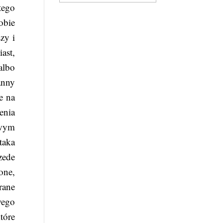
tego
obie
zy i
ast,
albo
anny
e na
enia
owym
taka
zede
one,
rane
wego
tóre