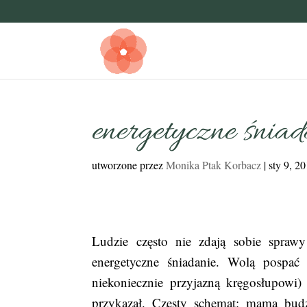
energetyczne śnia
utworzone przez
Monika Ptak Korbacz
|
sty 9, 2
Ludzie często nie zdają sobie spraw
energetyczne śniadanie. Wolą pospać
niekoniecznie przyjazną kręgosłupowi) 
przykazał. Częsty schemat: mama budz