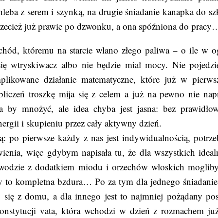
leba z serem i szynką, na drugie śniadanie kanapka do sz
rzecież już prawie po dzwonku, a ona spóźniona do pracy
ód, któremu na starcie wlano złego paliwa – o ile w o
się wtryskiwacz albo nie będzie miał mocy. Nie pojedzi
likowane działanie matematyczne, które już w pierw
obliczeń troszkę mija się z celem a już na pewno nie nap
 by mnożyć, ale idea chyba jest jasna: bez prawidło
ergii i skupieniu przez cały aktywny dzień.
ą: po pierwsze każdy z nas jest indywidualnością, potrze
ienia, więc gdybym napisała tu, że dla wszystkich idea
a wodzie z dodatkiem miodu i orzechów włoskich mogliby
by to kompletna bzdura… Po za tym dla jednego śniadanie 
 się z domu, a dla innego jest to najmniej pożądany pos
konstytucji vata, która wchodzi w dzień z rozmachem ju