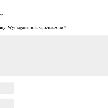
z
any.
Wymagane pola są oznaczone
*