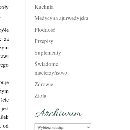
Kuchnia
koły
…
Medycyna ajurwedyjska
Płodność
góle
e za
Przepisy
szym
Suplementy
rawi
Świadome
wego
macierzyństwo
buje
Zdrowie
lnym
Zioła
ście
jest
Archiwum
iłek
ż od
Archiwum