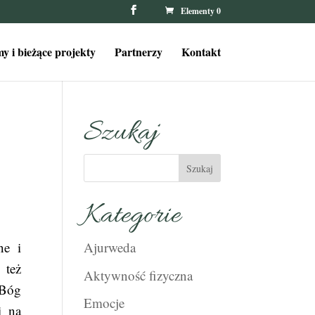
Elementy 0
y i bieżące projekty
Partnerzy
Kontakt
Szukaj
Kategorie
ne i
Ajurweda
 też
Aktywność fizyczna
 Bóg
Emocje
i na