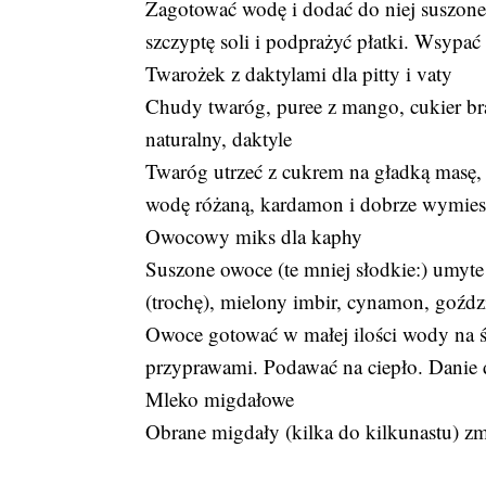
Zagotować wodę i dodać do niej suszone
szczyptę soli i podprażyć płatki. Wsypać
Twarożek z daktylami dla pitty i vaty
Chudy twaróg, puree z mango, cukier br
naturalny, daktyle
Twaróg utrzeć z cukrem na gładką masę, 
wodę różaną, kardamon i dobrze wymiesz
Owocowy miks dla kaphy
Suszone owoce (te mniej słodkie:) umyt
(trochę), mielony imbir, cynamon, goźdz
Owoce gotować w małej ilości wody na 
przyprawami. Podawać na ciepło. Danie 
Mleko migdałowe
Obrane migdały (kilka do kilkunastu) z