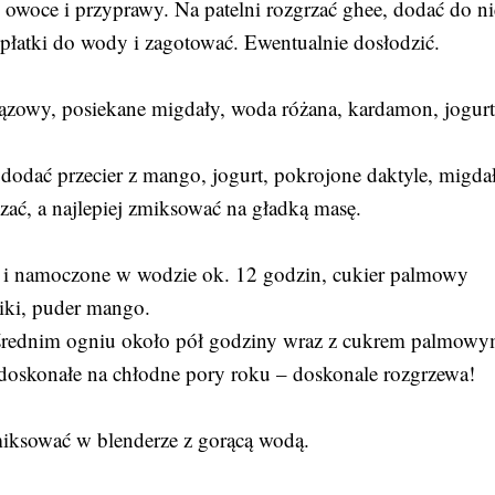
 owoce i przyprawy. Na patelni rozgrzać ghee, dodać do n
 płatki do wody i zagotować. Ewentualnie dosłodzić.
ązowy, posiekane migdały, woda różana, kardamon, jogur
dodać przecier z mango, jogurt, pokrojone daktyle, migda
ać, a najlepiej zmiksować na gładką masę.
e i namoczone w wodzie ok. 12 godzin, cukier palmowy
iki, puder mango.
średnim ogniu około pół godziny wraz z cukrem palmowy
doskonałe na chłodne pory roku – doskonale rozgrzewa!
miksować w blenderze z gorącą wodą.