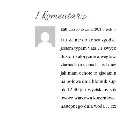
1 komentarz
kati
dnia 30 stycznia, 2021 o godz.
i tu sie nie do konca zgod
jestem typem vata…i zwycza
tlusto i kalorycnie a weg
ziarnach orzechach ..od daw
jak mam ochote to zjadam na
na polowe dnia blonnik sup
ok 12.30 jest wyciskany sok 
owoce warzywa korzeniowe pe
nastepnego dnia woda …cz