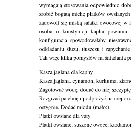
wymagają stosowania odpowiednio dobra
zrobić bogatą michę płatków owsianych
zadowoli się miską sałatki owocowej w l
osoba o konstytucji kapha powinna z
konfiguracja spowodowałaby niestrawn
odkładaniu śluzu, tłuszczu i zapychani
Tak więc kilka pomysłów na śniadania p
Kasza jaglana dla kaphy
Kasza jaglana, cynamon, kurkuma, ziarno
Zagotować wodę, dodać do niej szczyptę 
Rozgrzać patelnię i podprażyć na niej or
ostygnie. Dodać miodu (mało:)
Płatki owsiane dla vaty
Płatki owsiane, suszone owoce, kardamo