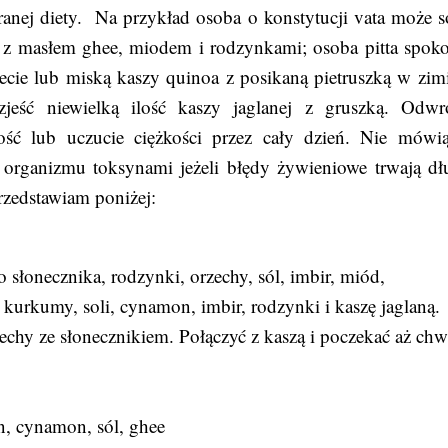
nej diety. Na przykład osoba o konstytucji vata może s
 z masłem ghee, miodem i rodzynkami; osoba pitta spoko
ecie lub miską kaszy quinoa z posikaną pietruszką w zimi
jeść niewielką ilość kaszy jaglanej z gruszką. Odwr
ość lub uczucie ciężkości przez cały dzień. Nie mówi
e organizmu toksynami jeżeli błędy żywieniowe trwają dł
rzedstawiam poniżej:
 słonecznika, rodzynki, orzechy, sól, imbir, miód,
kurkumy, soli, cynamon, imbir, rodzynki i kaszę jaglaną.
zechy ze słonecznikiem. Połączyć z kaszą i poczekać aż chw
n, cynamon, sól, ghee