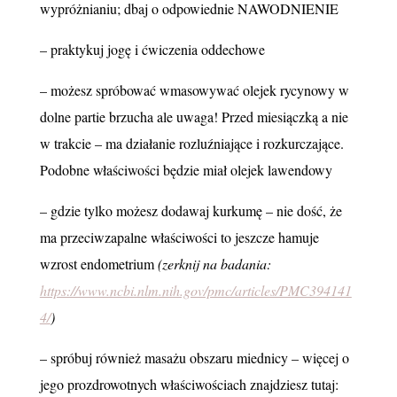
wypróżnianiu; dbaj o odpowiednie NAWODNIENIE
– praktykuj jogę i ćwiczenia oddechowe
– możesz spróbować wmasowywać olejek rycynowy w
dolne partie brzucha ale uwaga! Przed miesiączką a nie
w trakcie – ma działanie rozluźniające i rozkurczające.
Podobne właściwości będzie miał olejek lawendowy
– gdzie tylko możesz dodawaj kurkumę – nie dość, że
ma przeciwzapalne właściwości to jeszcze hamuje
wzrost endometrium
(zerknij na badania:
https://www.ncbi.nlm.nih.gov/pmc/articles/PMC394141
4/
)
– spróbuj również masażu obszaru miednicy – więcej o
jego prozdrowotnych właściwościach znajdziesz tutaj: