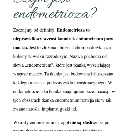
endometrioza?
Endometrioza to
Zacznijmy od definicji:
nieprawidłowy wzrost komórek endometrium poza
macicą.
Jest to złożona i bolesna choroba dotykająca
kobiety w wieku rozrodczym. Nazwa pochodzi od
słowa „endometrium”, które jest tkanką wyściełającą
wnętrze macicy. Ta tkanka jest budowana i złuszczana
każdego miesiąca podczas cyklu menstruacyjnego. W
endometriozie taka tkanka znajduje się poza macicą i w
tych obszarach tkanka endometrium rozwija się w tak
zwane narośla, implanty, guzki itd.
nie są złośliwe
Wzrosty endometrium na ogół
; są po
prostu tkanką rosnącą poza normalną lokalizacją.