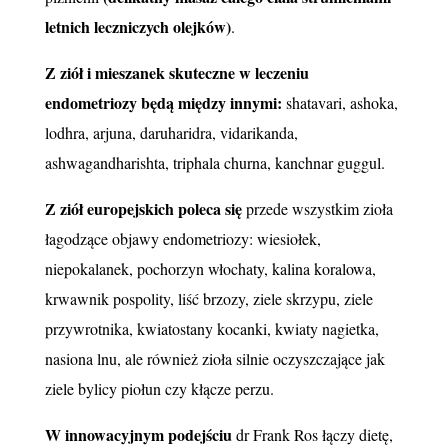
letnich leczniczych olejków)
.
Z ziół i mieszanek skuteczne w leczeniu
endometriozy będą między innymi:
shatavari, ashoka,
lodhra, arjuna, daruharidra, vidarikanda,
ashwagandharishta, triphala churna, kanchnar guggul.
Z ziół europejskich poleca się
przede wszystkim zioła
łagodzące objawy endometriozy: wiesiołek,
niepokalanek, pochorzyn włochaty, kalina koralowa,
krwawnik pospolity, liść brzozy, ziele skrzypu, ziele
przywrotnika, kwiatostany kocanki, kwiaty nagietka,
nasiona lnu, ale również zioła silnie oczyszczające jak
ziele bylicy piołun czy kłącze perzu.
W innowacyjnym podejściu
dr Frank Ros łączy dietę,