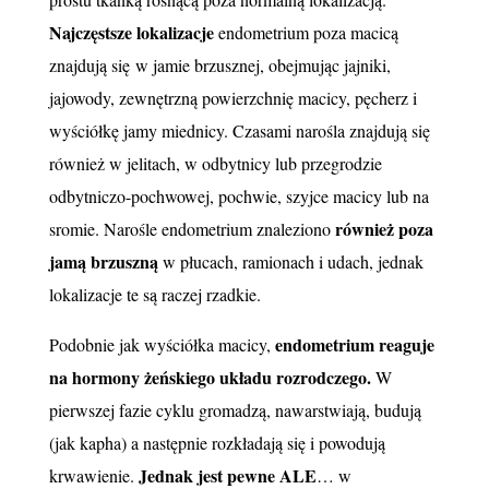
Najczęstsze lokalizacje
endometrium poza macicą
znajdują się
w jamie brzusznej, obejmując jajniki,
jajowody, zewnętrzną powierzchnię macicy, pęcherz i
wyściółkę jamy miednicy. Czasami narośla znajdują się
również w jelitach, w odbytnicy lub przegrodzie
odbytniczo-pochwowej, pochwie, szyjce macicy lub na
również poza
sromie. Narośle endometrium znaleziono
jamą brzuszną
w płucach, ramionach i udach, jednak
lokalizacje te są raczej rzadkie.
endometrium reaguje
Podobnie jak wyściółka macicy,
na hormony żeńskiego układu rozrodczego.
W
pierwszej fazie cyklu gromadzą, nawarstwiają, budują
(jak kapha) a następnie rozkładają się i powodują
Jednak jest pewne ALE
krwawienie.
… w