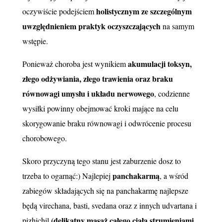
holistycznym ze szczególnym
oczywiście podejściem
uwzględnieniem praktyk oczyszczających
na samym
wstępie.
akumulacji toksyn,
Ponieważ choroba jest wynikiem
złego odżywiania, złego trawienia oraz braku
równowagi umysłu i układu nerwowego
, codzienne
wysiłki powinny obejmować kroki mające na celu
skorygowanie braku równowagi i odwrócenie procesu
chorobowego.
Skoro przyczyną tego stanu jest zaburzenie dosz to
panchakarmą
trzeba to ogarnąć:) Najlepiej
, a wśród
zabiegów składających się na panchakarmę najlepsze
będą virechana, basti, svedana oraz z innych udvartana i
(delikatny masaż całego ciała strumieniami
pizhichil