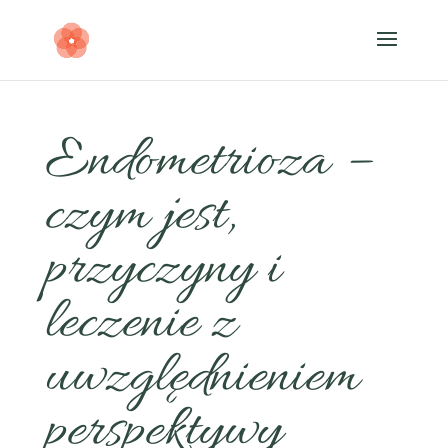
Endometrioza –
czym jest,
przyczyny i
leczenie z
uwzględnieniem
perspektywy