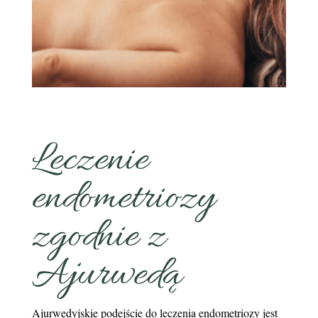
Leczenie
endometriozy
zgodnie z
Ajurwedą
Ajurwedyjskie podejście do leczenia endometriozy jest