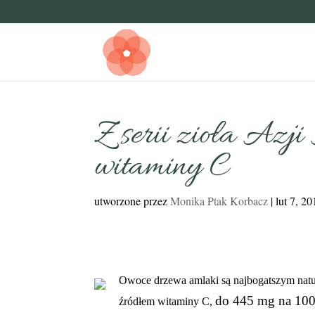
Z serii zioła Azj
witaminy C
utworzone przez
Monika Ptak Korbacz
|
lut 7, 2
Owoce drzewa amlaki są najbogatszym nat
do 445 mg na 100 
źródłem witaminy C,