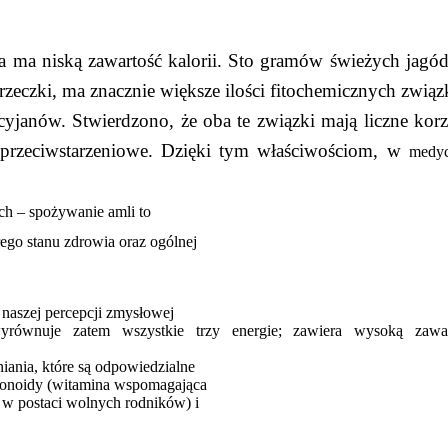
la ma niską zawartość kalorii. Sto gramów świeżych jagó
orzeczki, ma znacznie większe ilości fitochemicznych zwią
yjanów. Stwierdzono, że oba te związki mają liczne korz
przeciwstarzeniowe. Dzięki tym właściwościom, w
medyc
ch – spożywanie amli to
ego stanu zdrowia oraz ogólnej
 naszej percepcji zmysłowej
wyrównuje zatem wszystkie trzy energie; zawiera wysoką zawar
niania, które są odpowiedzialne
lawonoidy (witamina wspomagająca
 w postaci wolnych rodników) i