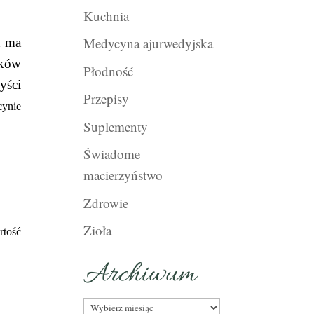
Kuchnia
Medycyna ajurwedyjska
d ma
zków
Płodność
yści
Przepisy
ynie
Suplementy
Świadome
macierzyństwo
Zdrowie
Zioła
tość
Archiwum
Archiwum