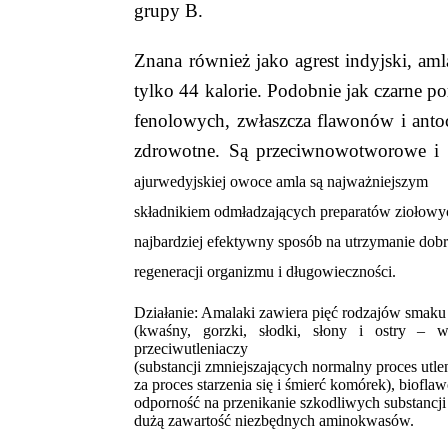
grupy B.
Znana również jako agrest indyjski, am
tylko 44 kalorie. Podobnie jak czarne p
fenolowych, zwłaszcza flawonów i antoc
zdrowotne. Są przeciwnowotworowe i 
ajurwedyjskiej owoce amla są najważniejszym
składnikiem odmładzających preparatów ziołowy
najbardziej efektywny sposób na utrzymanie dobr
regeneracji organizmu i długowieczności.
Działanie: Amalaki zawiera pięć rodzajów smaku
(kwaśny, gorzki, słodki, słony i ostry – 
przeciwutleniaczy
(substancji zmniejszających normalny proces utle
za proces starzenia się i śmierć komórek), biof
odporność na przenikanie szkodliwych substancji
dużą zawartość niezbędnych aminokwasów.