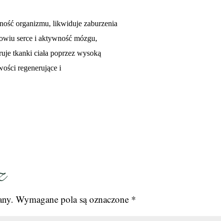
ność organizmu, likwiduje zaburzenia
owiu serce i aktywność mózgu,
uje tkanki ciała poprzez wysoką
wości regenerujące i
z
any.
Wymagane pola są oznaczone
*