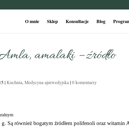
O mnie
Sklep
Konsultacje
Blog
Program
i Amla, amalaki – źródło
015
|
Kuchnia
,
Medycyna ajurwedyjska
|
0 komentarzy
uralnym
g. Są również bogatym źródłem polifenoli oraz witamin A