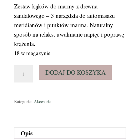
Zestaw kijków do marmy z drewna
sandałowego – 3 narzędzia do automasażu
meridianów i punktów marma. Naturalny
sposób na relaks, uwalnianie napięć i poprawę
krążenia.
18 w magazynie
ilość
DODAJ DO KOSZYKA
Kijki
do
marmy
Kategoria:
Akcesoria
Opis