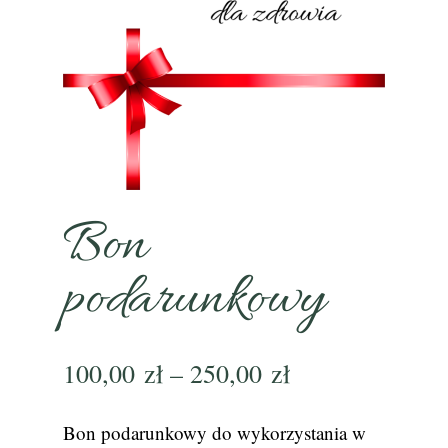
Bon
podarunkowy
Zakres
100,00
zł
–
250,00
zł
cen:
od
Bon podarunkowy do wykorzystania w