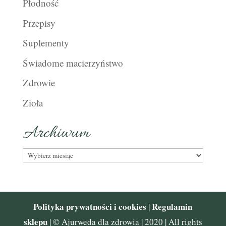
Płodność
Przepisy
Suplementy
Świadome macierzyństwo
Zdrowie
Zioła
Archiwum
Archiwum
Polityka prywatności i cookies
Regulamin
|
sklepu
| © Ajurweda dla zdrowia | 2020 | All rights