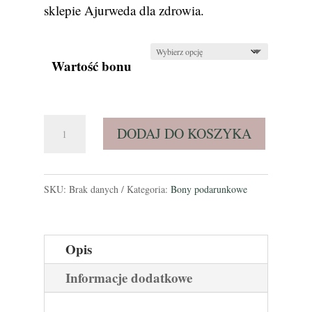
100,00 zł
sklepie Ajurweda dla zdrowia.
do
250,00 zł
Wartość bonu
ilość
DODAJ DO KOSZYKA
Bon
podarunkowy
SKU:
Brak danych
Kategoria:
Bony podarunkowe
Opis
Informacje dodatkowe