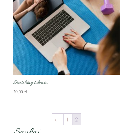
Stretching tułowia
20,00
zł
←
1
2
Szukaj