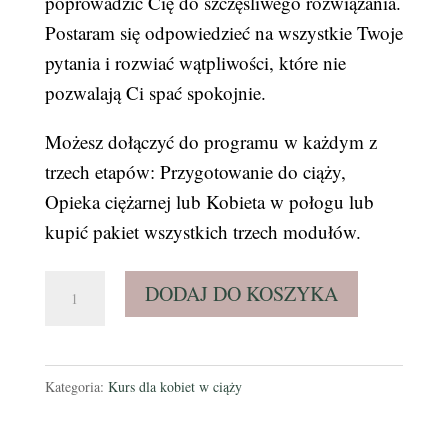
poprowadzić Cię do szczęśliwego rozwiązania.
Postaram się odpowiedzieć na wszystkie Twoje
pytania i rozwiać wątpliwości, które nie
pozwalają Ci spać spokojnie.
Możesz dołączyć do programu w każdym z
trzech etapów: Przygotowanie do ciąży,
Opieka ciężarnej lub Kobieta w połogu lub
kupić pakiet wszystkich trzech modułów.
ilość
DODAJ DO KOSZYKA
Kobieta
w
połogu
Kategoria:
Kurs dla kobiet w ciąży