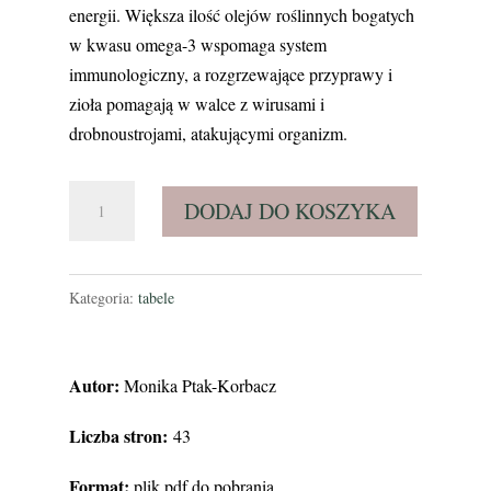
energii. Większa ilość olejów roślinnych bogatych
w kwasu omega-3 wspomaga system
immunologiczny, a rozgrzewające przyprawy i
zioła pomagają w walce z wirusami i
drobnoustrojami, atakującymi organizm.
ilość
DODAJ DO KOSZYKA
Jesień.
Sattwa
na
Kategoria:
tabele
talerzu
-
Autor:
Monika Ptak-Korbacz
10-
dniowy
Liczba stron:
43
program
Format:
plik pdf do pobrania