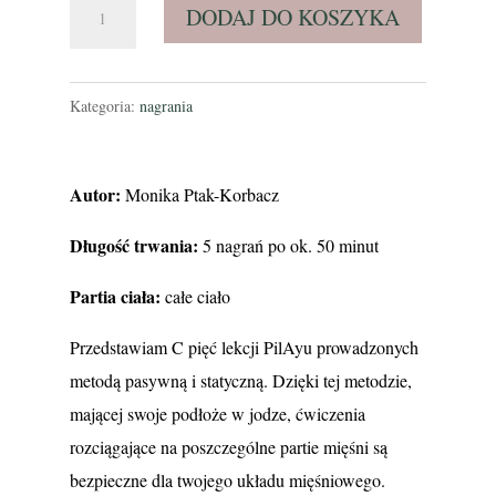
ilość
DODAJ DO KOSZYKA
Stretching
całego
ciała
Kategoria:
nagrania
metodą
PilAyu
Autor:
Monika Ptak-Korbacz
Długość trwania:
5 nagrań po ok.
50 minut
Partia ciała:
całe ciało
Przedstawiam C pięć lekcji PilAyu prowadzonych
metodą pasywną i statyczną. Dzięki tej metodzie,
mającej swoje podłoże w jodze, ćwiczenia
rozciągające na poszczególne partie mięśni są
bezpieczne dla twojego układu mięśniowego.