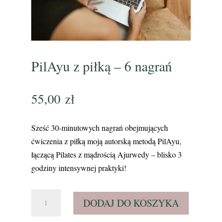
PilAyu z piłką – 6 nagrań
55,00
zł
Sześć 30-minutowych nagrań obejmujących
ćwiczenia z piłką moją autorską metodą PilAyu,
łączącą Pilates z mądrością Ajurwedy – blisko 3
godziny intensywnej praktyki!
ilość
DODAJ DO KOSZYKA
PilAyu