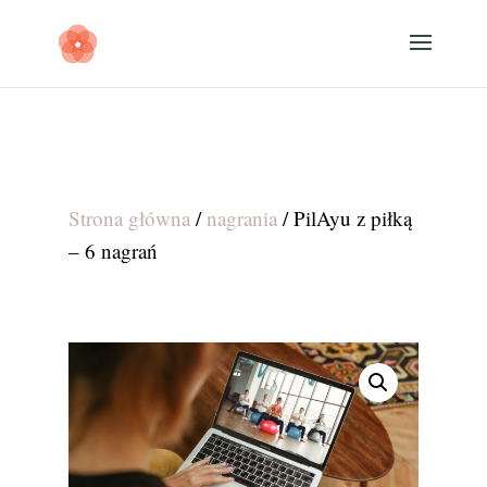
Strona główna
/
nagrania
/ PilAyu z piłką
– 6 nagrań