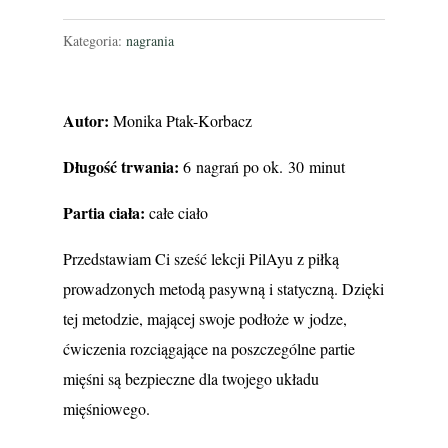
z
piłką
Kategoria:
nagrania
-
6
Autor:
Monika Ptak-Korbacz
nagrań
Długość trwania:
6 nagrań po ok. 30 minut
Partia ciała:
całe ciało
Przedstawiam Ci sześć lekcji PilAyu z piłką
prowadzonych metodą pasywną i statyczną. Dzięki
tej metodzie, mającej swoje podłoże w jodze,
ćwiczenia rozciągające na poszczególne partie
mięśni są bezpieczne dla twojego układu
mięśniowego.